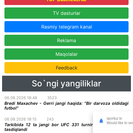
TV dasturlar
Rasmiy telegram kanal
Reklama
Maqolalar
Feedback
So`ngi yangiliklar
06.08.2026 18:48
3523
Bredi Maxachev - Gerri jangi haqida: "Bir darvoza oldidagi
futbol"
sportuz.tv
06.08.2026 18:15
243
Would like to se
Tarkibida 12 ta jangi bor UFC 331 turnirining to'liq kardi
tasdiqlandi