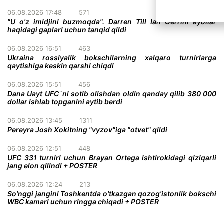
06.08.2026 17:48
571
"U o'z imidjini buzmoqda". Darren Till Ian Gerrini ayollar
haqidagi gaplari uchun tanqid qildi
06.08.2026 16:51
463
Ukraina rossiyalik bokschilarning xalqaro turnirlarga
qaytishiga keskin qarshi chiqdi
06.08.2026 15:51
456
Dana Uayt UFC`ni sotib olishdan oldin qanday qilib 380 000
dollar ishlab topganini aytib berdi
06.08.2026 13:45
1311
Pereyra Josh Xokitning "vyzov"iga "otvet" qildi
06.08.2026 12:51
448
UFC 331 turniri uchun Brayan Ortega ishtirokidagi qiziqarli
jang elon qilindi + POSTER
06.08.2026 12:24
213
So'nggi jangini Toshkentda o'tkazgan qozog'istonlik bokschi
WBC kamari uchun ringga chiqadi + POSTER