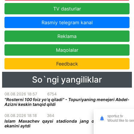
TV dasturlar
Rasmiy telegram kanal
Reklama
Maqolalar
Feedback
So`ngi yangiliklar
08.08.2026 18:57
6754
"Rosterni 100 foiz yo'q qiladi" - Topuriyaning menejeri Abdel-
Azizni keskin tanqid qildi
08.08.2026 18:18
364
sportuz.tv
Would like to se
Islam Maxachev qaysi stadionda jang o'tkazish istagida
ekanini aytdi