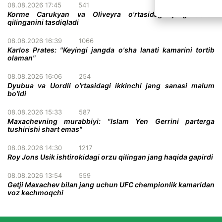
08.08.2026 17:45
541
Korme Carukyan va Oliveyra o'rtasidagi jang bekor
qilinganini tasdiqladi
08.08.2026 16:39
1066
Karlos Prates: "Keyingi jangda o'sha lanati kamarini tortib
olaman"
08.08.2026 16:06
254
Dyubua va Uordli o'rtasidagi ikkinchi jang sanasi malum
bo'ldi
08.08.2026 15:33
587
Maxachevning murabbiyi: "Islam Yen Gerrini parterga
tushirishi shart emas"
08.08.2026 14:30
1217
Roy Jons Usik ishtirokidagi orzu qilingan jang haqida gapirdi
08.08.2026 13:54
559
Getji Maxachev bilan jang uchun UFC chempionlik kamaridan
voz kechmoqchi