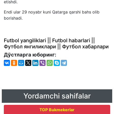
etishdi.
Endi ular 29 noyabr kuni Qatarga qarshi bahs olib
borishadi.
Futbol yangiliklari || Futbol habarlari ||
Футбол янгиликлари || Футбол хабарлари
Дўстларга юборинг:
Yordamchi sahifalar
TOP Bukmekerlar