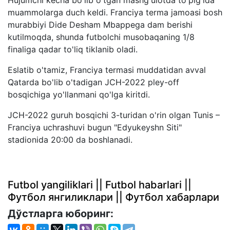
muammolarga duch keldi. Franciya terma jamoasi bosh
murabbiyi Dide Desham Mbappega dam berishi
kutilmoqda, shunda futbolchi musobaqaning 1/8
finaliga qadar to'liq tiklanib oladi.
Eslatib o'tamiz, Franciya termasi muddatidan avval
Qatarda bo'lib o'tadigan JCH-2022 pley-off
bosqichiga yo'llanmani qo'lga kiritdi.
JCH-2022 guruh bosqichi 3-turidan o'rin olgan Tunis –
Franciya uchrashuvi bugun "Edyukeyshn Siti"
stadionida 20:00 da boshlanadi.
Futbol yangiliklari || Futbol habarlari ||
Футбол янгиликлари || Футбол хабарлари
Дўстларга юборинг: