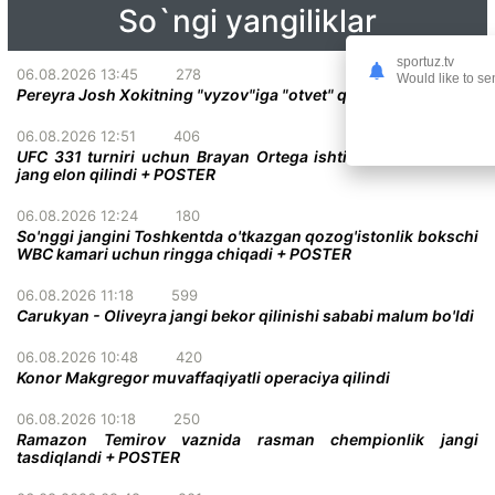
So`ngi yangiliklar
sportuz.tv
06.08.2026 13:45
278
Would like to se
Pereyra Josh Xokitning "vyzov"iga "otvet" qildi
06.08.2026 12:51
406
UFC 331 turniri uchun Brayan Ortega ishtirokidagi qiziqarli
jang elon qilindi + POSTER
06.08.2026 12:24
180
So'nggi jangini Toshkentda o'tkazgan qozog'istonlik bokschi
WBC kamari uchun ringga chiqadi + POSTER
06.08.2026 11:18
599
Carukyan - Oliveyra jangi bekor qilinishi sababi malum bo'ldi
06.08.2026 10:48
420
Konor Makgregor muvaffaqiyatli operaciya qilindi
06.08.2026 10:18
250
Ramazon Temirov vaznida rasman chempionlik jangi
tasdiqlandi + POSTER