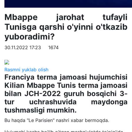
Mbappe jarohat tufayli
Tunisga qarshi o'yinni o'tkazib
yuboradimi?
30.11.2022 17:23
1674
Rasmni yuklab olish
Franciya terma jamoasi hujumchisi
Kilian Mbappe Tunis terma jamoasi
bilan JCH-2022 guruh bosqichi 3-
tur uchrashuvida maydonga
tushmasligi mumkin.
Bu haqda "Le Parisien" nashri xabar bermoqda.
Hujumchi kecha bo'lib o'tgan mashg'ulotda to'pig'ida