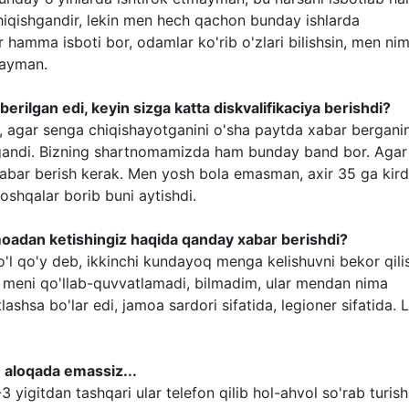
hiqishgandir, lekin men hech qachon bunday ishlarda
hamma isboti bor, odamlar ko'rib o'zlari bilishsin, men ni
mayman.
 berilgan edi, keyin sizga katta diskvalifikaciya berishdi?
, agar senga chiqishayotganini o'sha paytda xabar bergani
shgandi. Bizning shartnomamizda ham bunday band bor. Agar
 habar berish kerak. Men yosh bola emasman, axir 35 ga kird
shqalar borib buni aytishdi.
moadan ketishingiz haqida qanday xabar berishdi?
'l qo'y deb, ikkinchi kundayoq menga kelishuvni bekor qili
 meni qo'llab-quvvatlamadi, bilmadim, ular mendan nima
ashsa bo'lar edi, jamoa sardori sifatida, legioner sifatida. 
n aloqada emassiz...
yigitdan tashqari ular telefon qilib hol-ahvol so'rab turish