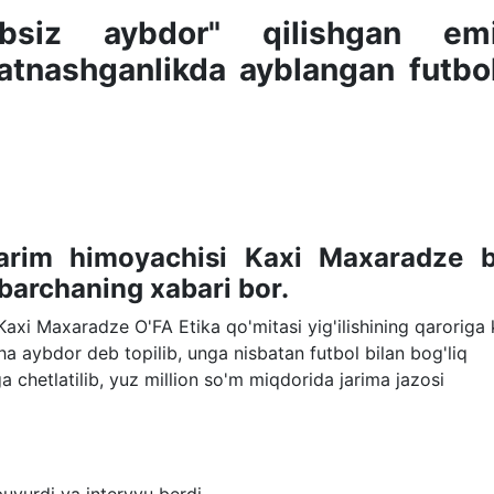
bsiz aybdor" qilishgan emi
qatnashganlikda ayblangan futbo
yarim himoyachisi Kaxi Maxaradze b
 barchaning xabari bor.
axi Maxaradze O'FA Etika qo'mitasi yig'ilishining qaroriga 
ha aybdor deb topilib, unga nisbatan futbol bilan bog'liq
a chetlatilib, yuz million so'm miqdorida jarima jazosi
buyurdi va intervyu berdi.