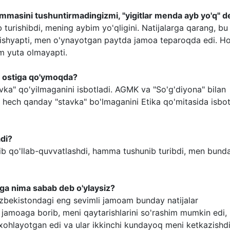
hammasini tushuntirmadingizmi, "yigitlar menda ayb yo'q" 
ib turishibdi, mening aybim yo'qligini. Natijalarga qarang, bu
rishyapti, men o'ynayotgan paytda jamoa teparoqda edi. Ho
m yuta olmayapti.
ha ostiga qo'ymoqda?
ka" qo'yilmaganini isbotladi. AGMK va "So'g'diyona" bilan
FA hech qanday "stavka" bo'lmaganini Etika qo'mitasida isbo
adi?
ib qo'llab-quvvatlashdi, hamma tushunib turibdi, men bund
ga nima sabab deb o'ylaysiz?
'zbekistondagi eng sevimli jamoam bunday natijalar
jamoaga borib, meni qaytarishlarini so'rashim mumkin edi, 
xohlayotgan edi va ular ikkinchi kundayoq meni ketkazishdi