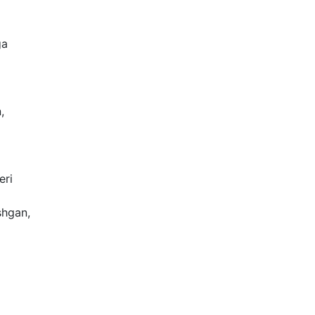
ga
,
eri
shgan,