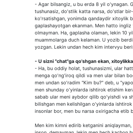
- Agar bilsangiz, u bu erda 8 yil o'ynagan. G
tushunasiz, do'stlik katta narsa, do'stlar bir
ko'rsatishgan, yonimda qandaydir xitoylik b
gaplashayotgan ekanman. Men hatto ingliz ti
olmayman. Ha, gaplasha olaman, lekin 10 yild
muammolarga duch kelaman. U yozib berdi-k
yozgan. Lekin undan hech kim intervyu beris
- U sizni "chat"ga qo'shgan ekan, xitoylikka
- Ha, bu oddiy holat, tushunasizmi, ular hat
menga qo'ng'iroq qildi va men ular bilan b
men undan so'radim "Kim bu?" deb, u "yapon
men shunday o'yinlarda ishtirok etishim kera
sabab ular meni aybdor qilib qo'yishdi va s
bilishgan men kelishilgan o'yinlarda ishtiro
insonlar bor, men bu narsa oxirigacha etib 
Men kim kimni edirib ketganini aniqlayman
inson, demayman, lekin men hech kachon bu