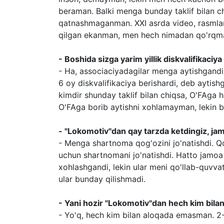
beraman. Balki menga bunday taklif bilan c
qatnashmaganman. XXI asrda video, rasmlar 
qilgan ekanman, men hech nimadan qo'rq
- Boshida sizga yarim yillik diskvalifikaciya
- Ha, associaciyadagilar menga aytishgandi
6 oy diskvalifikaciya berishardi, deb ayti
kimdir shunday taklif bilan chiqsa, O'FAga
O'FAga borib aytishni xohlamayman, lekin bo
- "Lokomotiv"dan qay tarzda ketdingiz, ja
- Menga shartnoma qog'ozini jo'natishdi. Qo
uchun shartnomani jo'natishdi. Hatto jamoa
xohlashgandi, lekin ular meni qo'llab-quvvatl
ular bunday qilishmadi.
- Yani hozir "Lokomotiv"dan hech kim bila
- Yo'q, hech kim bilan aloqada emasman. 2-3 