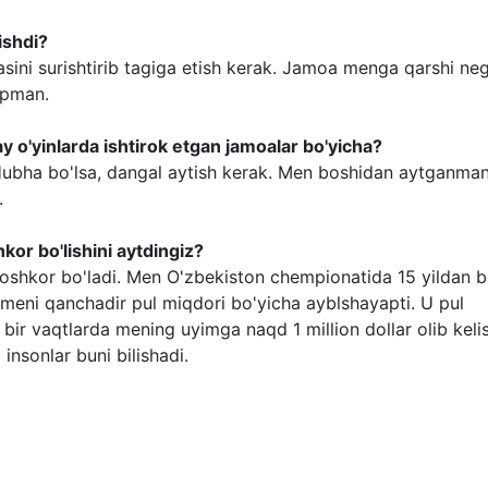
ishdi?
sini surishtirib tagiga etish kerak. Jamoa menga qarshi ne
apman.
 o'yinlarda ishtirok etgan jamoalar bo'yicha?
ubha bo'lsa, dangal aytish kerak. Men boshidan aytganman
.
kor bo'lishini aytdingiz?
 oshkor bo'ladi. Men O'zbekiston chempionatida 15 yildan b
 meni qanchadir pul miqdori bo'yicha ayblshayapti. U pul
 bir vaqtlarda mening uyimga naqd 1 million dollar olib keli
sonlar buni bilishadi.