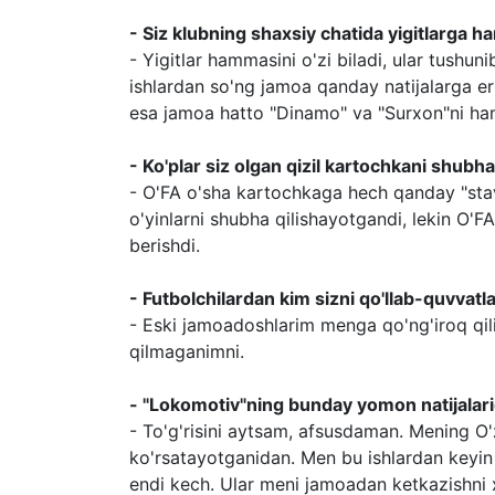
- Siz klubning shaxsiy chatida yigitlarga 
- Yigitlar hammasini o'zi biladi, ular tushun
ishlardan so'ng jamoa qanday natijalarga e
esa jamoa hatto "Dinamo" va "Surxon"ni ha
- Ko'plar siz olgan qizil kartochkani shub
- O'FA o'sha kartochkaga hech qanday "stav
o'yinlarni shubha qilishayotgandi, lekin O'
berishdi.
- Futbolchilardan kim sizni qo'llab-quvvatl
- Eski jamoadoshlarim menga qo'ng'iroq qil
qilmaganimni.
- "Lokomotiv"ning bunday yomon natijalari
- To'g'risini aytsam, afsusdaman. Mening O
ko'rsatayotganidan. Men bu ishlardan keyin 
endi kech. Ular meni jamoadan ketkazishni 