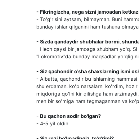
- Fikringizcha, nega sizni jamoadan ketkaz
- To'g'risini aytsam, bilmayman. Buni hamma
bunday ishlar qilganini ham tushuna olmay
- Sizda qandaydir shubhalar bormi, shunday
- Hech qaysi bir jamoaga shubham yo'q. SH
"Lokomotiv"da bunday maqsadlar yo'qligini
- Siz qachondir o'sha shaxslarning ismi osh
- Albatta, qachondir bu ishlarning hammasi
shu erdaman, ko'p narsalarni ko'rdim, hozir
miqdoriga qo'lni kir qilishga ham arzimaydi,
men bir so'miga ham tegmaganman va ko'p in
- Bu qachon sodir bo'lgan?
- 4-5 yil oldin.
- Siz rozi bo'lmadingiz, to'g'rimi?