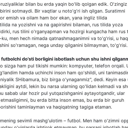
ruziyaliklar bilan bu erda yaqin bo'lib qolgan edik. O'zingiz
-birini sotmaydi. Bir vaqtlar u noto'g'ri ish qilgan. Suratimni
or emish va oilam ham bor ekan, yana ingliz tilida
lida na yozishni va na gapirishni bilaman, rus tilida yoza
irki, rus tilini o'rganyapman va hozirgi kungacha ham rus t
u, men hech nimada qatnashmaganimni va to'g'risi, u haq
hini so'ramagan, nega unday qilganini bilmayman, to'g'risi.
 futbolchi do'sti borligini isbotlash uchun shu ishni qilgan
to sizga ham pul tikishi mumkin: kompyuter, telefon orqali. 
og'landim hamda uchinchi inson ham qo'shildi, uni tanimasd
iyalik SHibamura, biz birga o'ynaganmiz", dedi. Keyin esa 
kligini aytdi, lekin bu narsa ularning qo'lidan kelmadi va sh
hu sabab ular hozir pul yutqazishganini aytayotgandir, ular
k etmasligimni, bu erda bitta inson emas, bu erda bir guruh
borishini taminlayman va haqiqatning tagiga etaman.
, mening sevimli mashg'ulotim – futbol. Men ham o'zimni o
nday o'yinlarda ishtirok etmayman, bu narsani isbotlab h