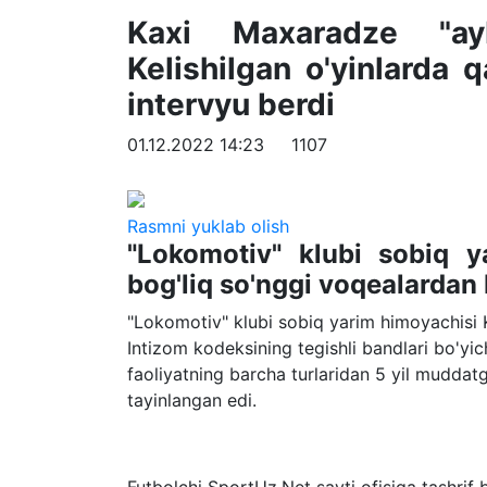
Kaxi Maxaradze "ay
Kelishilgan o'yinlarda 
intervyu berdi
01.12.2022 14:23
1107
Rasmni yuklab olish
"Lokomotiv" klubi sobiq 
bog'liq so'nggi voqealardan
"Lokomotiv" klubi sobiq yarim himoyachisi K
Intizom kodeksining tegishli bandlari bo'yic
faoliyatning barcha turlaridan 5 yil muddatg
tayinlangan edi.
Futbolchi SportUz.Net sayti ofisiga tashrif 