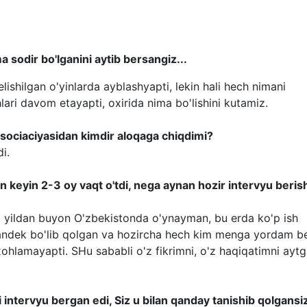
 sodir bo'lganini aytib bersangiz...
lishilgan o'yinlarda ayblashyapti, lekin hali hech nimani
hlari davom etayapti, oxirida nima bo'lishini kutamiz.
 associaciyasidan kimdir aloqaga chiqdimi?
i.
an keyin 2-3 oy vaqt o'tdi, nega aynan hozir intervyu beris
15 yildan buyon O'zbekistonda o'ynayman, bu erda ko'p ish
tandek bo'lib qolgan va hozircha hech kim menga yordam be
xohlamayapti. SHu sababli o'z fikrimni, o'z haqiqatimni aytg
i intervyu bergan edi, Siz u bilan qanday tanishib qolgansi