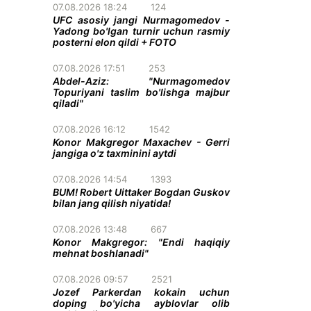
07.08.2026 18:24
124
UFC asosiy jangi Nurmagomedov -
Yadong bo'lgan turnir uchun rasmiy
posterni elon qildi + FOTO
07.08.2026 17:51
253
Abdel-Aziz: "Nurmagomedov
Topuriyani taslim bo'lishga majbur
qiladi"
07.08.2026 16:12
1542
Konor Makgregor Maxachev - Gerri
jangiga o'z taxminini aytdi
07.08.2026 14:54
1393
BUM! Robert Uittaker Bogdan Guskov
bilan jang qilish niyatida!
07.08.2026 13:48
667
Konor Makgregor: "Endi haqiqiy
mehnat boshlanadi"
07.08.2026 09:57
2521
Jozef Parkerdan kokain uchun
doping bo'yicha ayblovlar olib