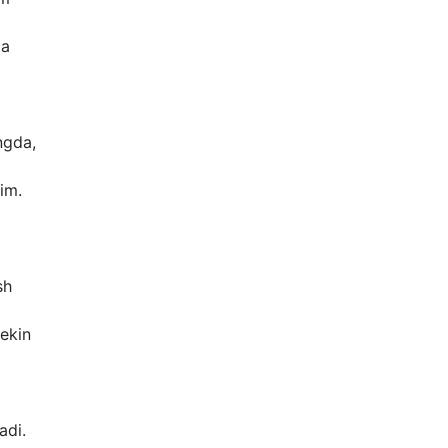
ma
ngda,
im.
sh
Lekin
adi.