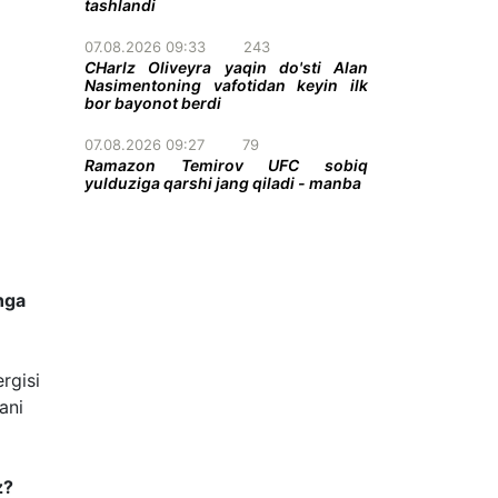
tashlandi
07.08.2026 09:33
243
CHarlz Oliveyra yaqin do'sti Alan
Nasimentoning vafotidan keyin ilk
bor bayonot berdi
07.08.2026 09:27
79
Ramazon Temirov UFC sobiq
yulduziga qarshi jang qiladi - manba
hga
rgisi
ani
z?