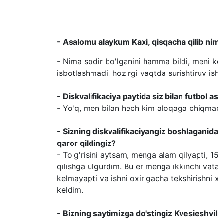
- Asalomu alaykum Kaxi, qisqacha qilib nima
- Nima sodir bo'lganini hamma bildi, meni ke
isbotlashmadi, hozirgi vaqtda surishtiruv is
- Diskvalifikaciya paytida siz bilan futbol
- Yo'q, men bilan hech kim aloqaga chiqmad
- Sizning diskvalifikaciyangiz boshlaganid
qaror qildingiz?
- To'g'risini aytsam, menga alam qilyapti, 
qilishga ulgurdim. Bu er menga ikkinchi va
kelmayapti va ishni oxirigacha tekshirishni 
keldim.
- Bizning saytimizga do'stingiz Kvesieshvil