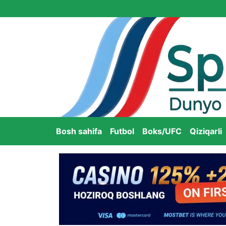
Bosh sahifa
Futbol
Boks/UFC
Qiziqarli