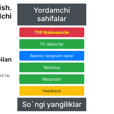
sh.
Yordamchi
lchi
sahifalar
TOP Bukmekerlar
TV dasturlar
Rasmiy telegram kanal
ilan
Reklama
ko'ra,
Maqolalar
Feedback
So`ngi yangiliklar