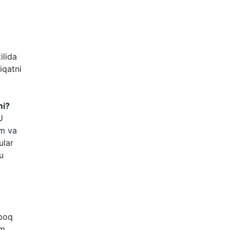
ilida
iqatni
mi?
U
im va
ular
u
ppoq
am