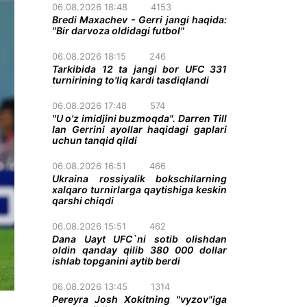
06.08.2026 18:48
4153
Bredi Maxachev - Gerri jangi haqida:
"Bir darvoza oldidagi futbol"
06.08.2026 18:15
246
Tarkibida 12 ta jangi bor UFC 331
turnirining to'liq kardi tasdiqlandi
06.08.2026 17:48
574
"U o'z imidjini buzmoqda". Darren Till
Ian Gerrini ayollar haqidagi gaplari
uchun tanqid qildi
06.08.2026 16:51
466
Ukraina rossiyalik bokschilarning
xalqaro turnirlarga qaytishiga keskin
qarshi chiqdi
06.08.2026 15:51
462
Dana Uayt UFC`ni sotib olishdan
oldin qanday qilib 380 000 dollar
ishlab topganini aytib berdi
06.08.2026 13:45
1314
Pereyra Josh Xokitning "vyzov"iga