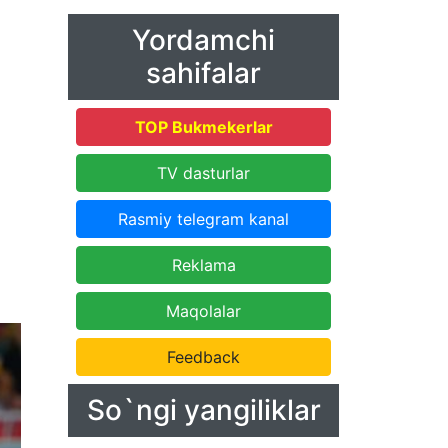
Yordamchi
sahifalar
TOP Bukmekerlar
TV dasturlar
Rasmiy telegram kanal
Reklama
Maqolalar
Feedback
So`ngi yangiliklar