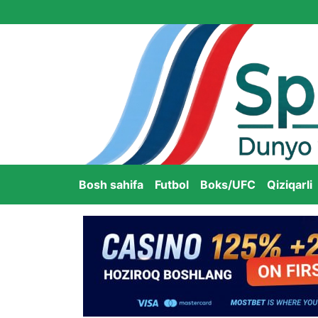
Bosh sahifa
Futbol
Boks/UFC
Qiziqarli