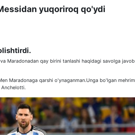
Messidan yuqoriroq qo'ydi
lishtirdi.
i va Maradonadan qay birini tanlashi haqidagi savolga javob
Men Maradonaga qarshi o'ynaganman.Unga bo'lgan mehrim
Anchelotti.