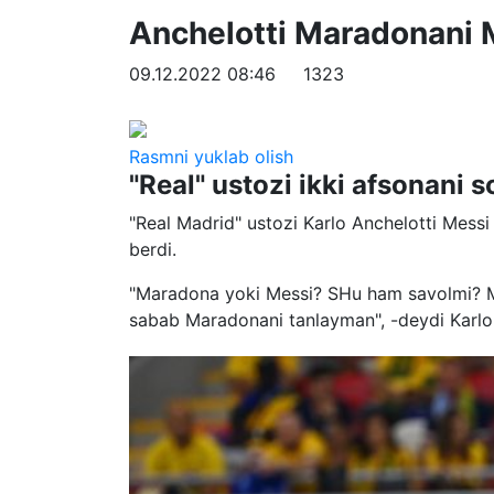
Anchelotti Maradonani 
09.12.2022 08:46
1323
Rasmni yuklab olish
"Real" ustozi ikki afsonani so
"Real Madrid" ustozi Karlo Anchelotti Mess
berdi.
"Maradona yoki Messi? SHu ham savolmi? 
sabab Maradonani tanlayman", -deydi Karlo 