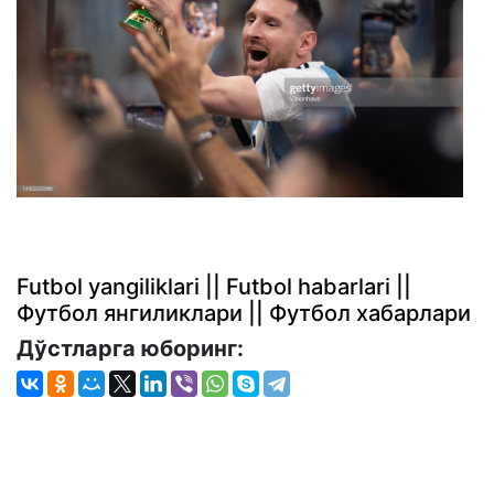
Futbol yangiliklari || Futbol habarlari ||
Футбол янгиликлари || Футбол хабарлари
Дўстларга юборинг: