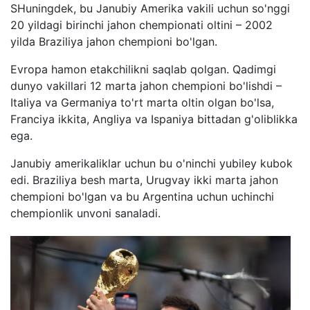
SHuningdek, bu Janubiy Amerika vakili uchun so'nggi
20 yildagi birinchi jahon chempionati oltini – 2002
yilda Braziliya jahon chempioni bo'lgan.
Evropa hamon etakchilikni saqlab qolgan. Qadimgi
dunyo vakillari 12 marta jahon chempioni bo'lishdi –
Italiya va Germaniya to'rt marta oltin olgan bo'lsa,
Franciya ikkita, Angliya va Ispaniya bittadan g'oliblikka
ega.
Janubiy amerikaliklar uchun bu o'ninchi yubiley kubok
edi. Braziliya besh marta, Urugvay ikki marta jahon
chempioni bo'lgan va bu Argentina uchun uchinchi
chempionlik unvoni sanaladi.