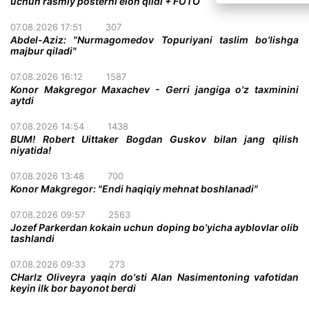
uchun rasmiy posterni elon qildi + FOTO
07.08.2026 17:51
307
Abdel-Aziz: "Nurmagomedov Topuriyani taslim bo'lishga
majbur qiladi"
07.08.2026 16:12
1587
Konor Makgregor Maxachev - Gerri jangiga o'z taxminini
aytdi
07.08.2026 14:54
1438
BUM! Robert Uittaker Bogdan Guskov bilan jang qilish
niyatida!
07.08.2026 13:48
700
Konor Makgregor: "Endi haqiqiy mehnat boshlanadi"
07.08.2026 09:57
2563
Jozef Parkerdan kokain uchun doping bo'yicha ayblovlar olib
tashlandi
07.08.2026 09:33
273
CHarlz Oliveyra yaqin do'sti Alan Nasimentoning vafotidan
keyin ilk bor bayonot berdi