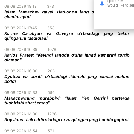
sportuz.tv
Would like to se
08.08.2026 18:18
373
Islam Maxachev qaysi stadionda jang o'tkazish istagida
ekanini aytdi
08.08.2026 17:45
553
Korme Carukyan va Oliveyra o'rtasidagi jang bekor
qilinganini tasdiqladi
08.08.2026 16:39
1078
Karlos Prates: "Keyingi jangda o'sha lanati kamarini tortib
olaman"
08.08.2026 16:06
266
Dyubua va Uordli o'rtasidagi ikkinchi jang sanasi malum
bo'ldi
08.08.2026 15:33
596
Maxachevning murabbiyi: "Islam Yen Gerrini parterga
tushirishi shart emas"
08.08.2026 14:30
1226
Roy Jons Usik ishtirokidagi orzu qilingan jang haqida gapirdi
08.08.2026 13:54
571