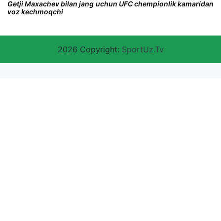
Getji Maxachev bilan jang uchun UFC chempionlik kamaridan
voz kechmoqchi
2026 Copyright:
SportUz.Tv