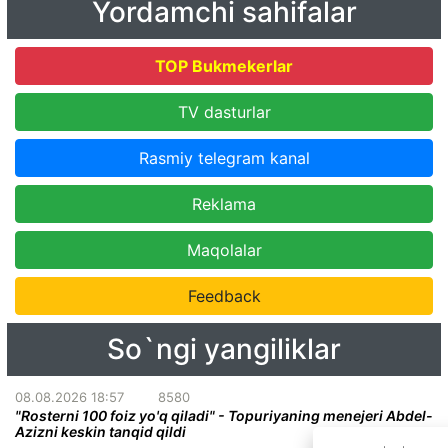
Yordamchi sahifalar
TOP Bukmekerlar
TV dasturlar
Rasmiy telegram kanal
Reklama
Maqolalar
Feedback
So`ngi yangiliklar
08.08.2026 18:57
8580
"Rosterni 100 foiz yo'q qiladi" - Topuriyaning menejeri Abdel-
Azizni keskin tanqid qildi