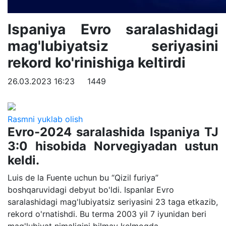
Ispaniya Evro saralashidagi
mag'lubiyatsiz seriyasini
rekord ko'rinishiga keltirdi
26.03.2023 16:23
1449
Rasmni yuklab olish
Evro-2024 saralashida Ispaniya TJ
3:0 hisobida Norvegiyadan ustun
keldi.
Luis de la Fuente uchun bu “Qizil furiya”
boshqaruvidagi debyut bo'ldi. Ispanlar Evro
saralashidagi mag'lubiyatsiz seriyasini 23 taga etkazib,
rekord o'rnatishdi. Bu terma 2003 yil 7 iyunidan beri
mag'lubiyat nimaligini bilmay kelmoqda.