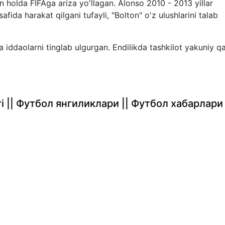
 holda FIFAga ariza yo'llagan. Alonso 2010 - 2013 yillar
afida harakat qilgani tufayli, "Bolton" o'z ulushlarini talab
va iddaolarni tinglab ulgurgan. Endilikda tashkilot yakuniy q
rlari || Футбол янгиликлари || Футбол хабарлари