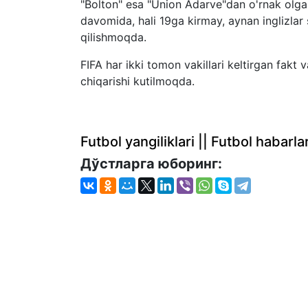
"Bolton" esa "Union Adarve"dan o'rnak olgan
davomida, hali 19ga kirmay, aynan inglizlar s
qilishmoqda.
FIFA har ikki tomon vakillari keltirgan fakt 
chiqarishi kutilmoqda.
Futbol yangiliklari || Futbol haba
Дўстларга юборинг: