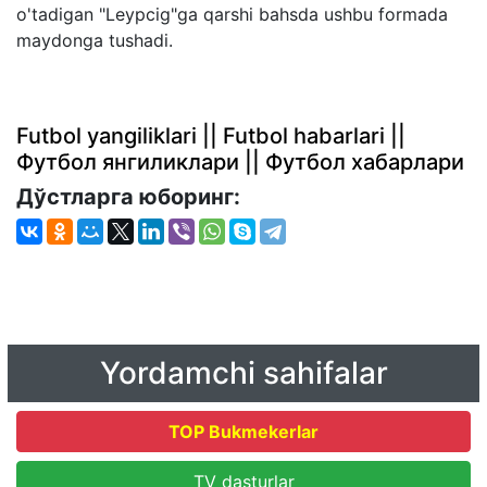
o'tadigan "Leypcig"ga qarshi bahsda ushbu formada
maydonga tushadi.
Futbol yangiliklari || Futbol habarlari ||
Футбол янгиликлари || Футбол хабарлари
Дўстларга юборинг:
Yordamchi sahifalar
TOP Bukmekerlar
TV dasturlar