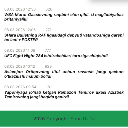
08.08.2026 12:36
626
WBA Murat Gassievning raqibini elon qildi. U mag'lubiyatsiz
britaniyalik!
08.08.2026 12:06
271
SHara Bulletning RAF ligasidagi debyuti vatandoshiga qarshi
bo'ladi + POSTER
08.08.2026 11:09
777
UFC Fight Night 284 ishtirokchilari taroziga chiqishdi
08.08.2026 10:12
929
Aslamjon Ortiqovning titul uchun revansh jangi qachon
o'tkazilishi malum bo'ldi
08.08.2026 09:54
181
Yaponiyaga jo'nab ketgan Ramazon Temirov ukasi Azizbek
Temirovning jangi haqida gapirdi
2026 Copyright:
SportUz.Tv