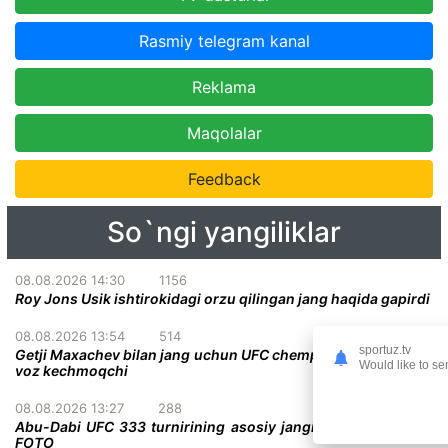
Rasmiy telegram kanal
Reklama
Maqolalar
Feedback
So`ngi yangiliklar
08.08.2026 14:30
1156
Roy Jons Usik ishtirokidagi orzu qilingan jang haqida gapirdi
08.08.2026 13:54
514
sportuz.tv
Getji Maxachev bilan jang uchun UFC chempionlik kamaridan
Would like to se
voz kechmoqchi
08.08.2026 13:27
288
Abu-Dabi UFC 333 turnirining asosiy jangi deyarli malum +
FOTO