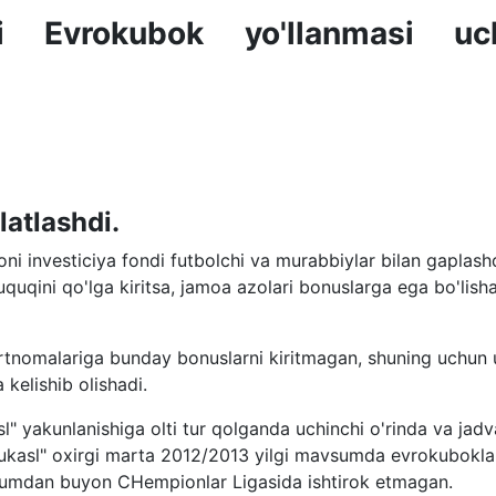
ari Evrokubok yo'llanmasi uc
latlashdi.
ni investiciya fondi futbolchi va murabbiylar bilan gaplashd
quqini qo'lga kiritsa, jamoa azolari bonuslarga ega bo'lisha
artnomalariga bunday bonuslarni kiritmagan, shuning uchun 
 kelishib olishadi.
l" yakunlanishiga olti tur qolganda uchinchi o'rinda va jad
yukasl" oxirgi marta 2012/2013 yilgi mavsumda evrokubokl
sumdan buyon CHempionlar Ligasida ishtirok etmagan.