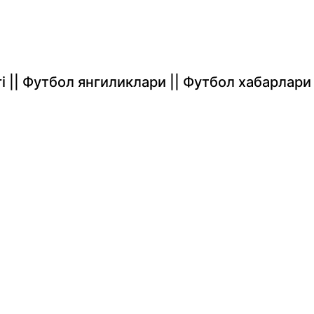
rlari || Футбол янгиликлари || Футбол хабарлари