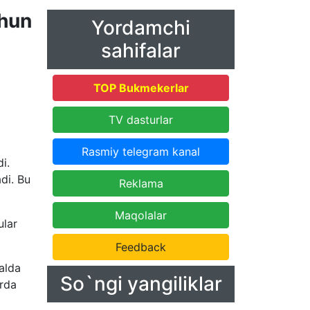
hun
Yordamchi
sahifalar
TOP Bukmekerlar
TV dasturlar
Rasmiy telegram kanal
i.
di. Bu
Reklama
Maqolalar
ular
Feedback
valda
So`ngi yangiliklar
arda