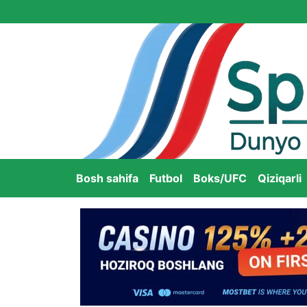
Bosh sahifa
Futbol
Boks/UFC
Qiziqarli