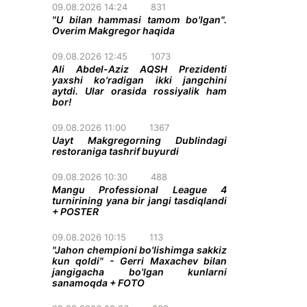
09.08.2026 14:24
831
"U bilan hammasi tamom bo'lgan".
Overim Makgregor haqida
09.08.2026 12:45
1073
Ali Abdel-Aziz AQSH Prezidenti
yaxshi ko'radigan ikki jangchini
aytdi. Ular orasida rossiyalik ham
bor!
09.08.2026 11:00
1367
Uayt Makgregorning Dublindagi
restoraniga tashrif buyurdi
09.08.2026 10:30
488
Mangu Professional League 4
turnirining yana bir jangi tasdiqlandi
+ POSTER
09.08.2026 10:15
113
"Jahon chempioni bo'lishimga sakkiz
kun qoldi" - Gerri Maxachev bilan
jangigacha bo'lgan kunlarni
sanamoqda + FOTO