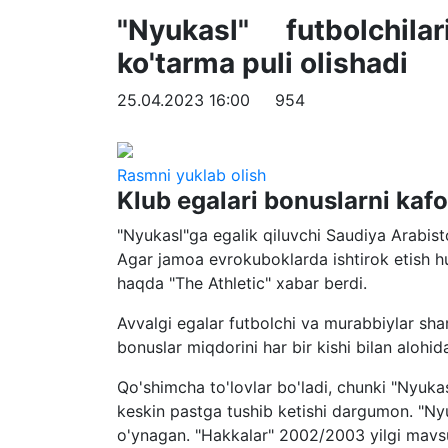
"Nyukasl" futbolchil
ko'tarma puli olishadi
25.04.2023 16:00
954
Rasmni yuklab olish
Klub egalari bonuslarni kafo
"Nyukasl"ga egalik qiluvchi Saudiya Arabisto
Agar jamoa evrokuboklarda ishtirok etish hu
haqda "The Athletic" xabar berdi.
Avvalgi egalar futbolchi va murabbiylar sh
bonuslar miqdorini har bir kishi bilan alohida
Qo'shimcha to'lovlar bo'ladi, chunki "Nyukas
keskin pastga tushib ketishi dargumon. "N
o'ynagan. "Hakkalar" 2002/2003 yilgi mav