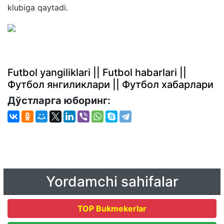
klubiga qaytadi.
Futbol yangiliklari || Futbol habarlari ||
Футбол янгиликлари || Футбол хабарлари
Дўстларга юборинг:
Yordamchi sahifalar
TOP Bukmekerlar