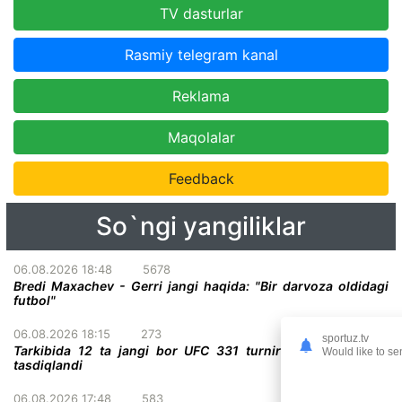
TV dasturlar
Rasmiy telegram kanal
Reklama
Maqolalar
Feedback
So`ngi yangiliklar
06.08.2026 18:48
5678
Bredi Maxachev - Gerri jangi haqida: "Bir darvoza oldidagi
futbol"
06.08.2026 18:15
273
sportuz.tv
Tarkibida 12 ta jangi bor UFC 331 turnirining to'liq kardi
Would like to se
tasdiqlandi
06.08.2026 17:48
583