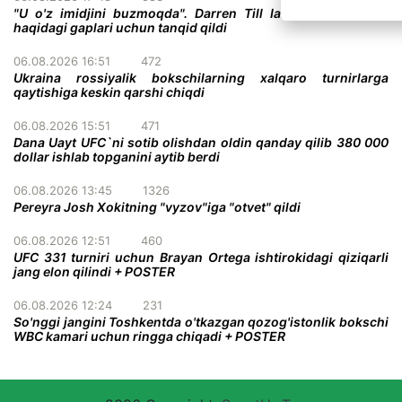
"U o'z imidjini buzmoqda". Darren Till Ian Gerrini ayollar
haqidagi gaplari uchun tanqid qildi
06.08.2026 16:51
472
Ukraina rossiyalik bokschilarning xalqaro turnirlarga
qaytishiga keskin qarshi chiqdi
06.08.2026 15:51
471
Dana Uayt UFC`ni sotib olishdan oldin qanday qilib 380 000
dollar ishlab topganini aytib berdi
06.08.2026 13:45
1326
Pereyra Josh Xokitning "vyzov"iga "otvet" qildi
06.08.2026 12:51
460
UFC 331 turniri uchun Brayan Ortega ishtirokidagi qiziqarli
jang elon qilindi + POSTER
06.08.2026 12:24
231
So'nggi jangini Toshkentda o'tkazgan qozog'istonlik bokschi
WBC kamari uchun ringga chiqadi + POSTER