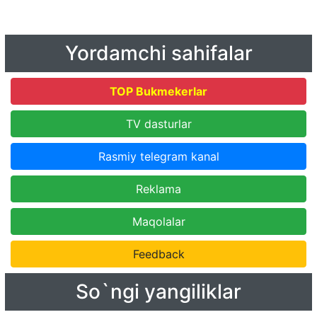
Yordamchi sahifalar
TOP Bukmekerlar
TV dasturlar
Rasmiy telegram kanal
Reklama
Maqolalar
Feedback
So`ngi yangiliklar