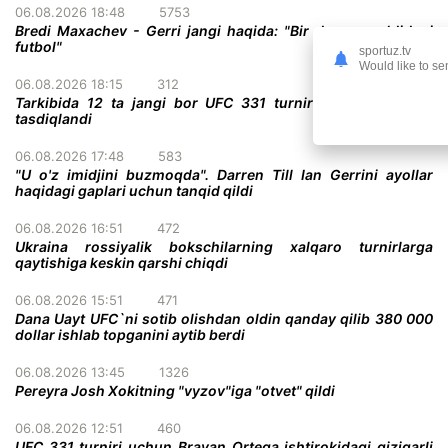
06.08.2026 18:48
5753
Bredi Maxachev - Gerri jangi haqida: "Bir darvoza oldidagi
futbol"
sportuz.tv
Would like to se
06.08.2026 18:15
312
Tarkibida 12 ta jangi bor UFC 331 turnirining to'liq kardi
tasdiqlandi
06.08.2026 17:48
583
"U o'z imidjini buzmoqda". Darren Till Ian Gerrini ayollar
haqidagi gaplari uchun tanqid qildi
06.08.2026 16:51
472
Ukraina rossiyalik bokschilarning xalqaro turnirlarga
qaytishiga keskin qarshi chiqdi
06.08.2026 15:51
471
Dana Uayt UFC`ni sotib olishdan oldin qanday qilib 380 000
dollar ishlab topganini aytib berdi
06.08.2026 13:45
1326
Pereyra Josh Xokitning "vyzov"iga "otvet" qildi
06.08.2026 12:51
460
UFC 331 turniri uchun Brayan Ortega ishtirokidagi qiziqarli