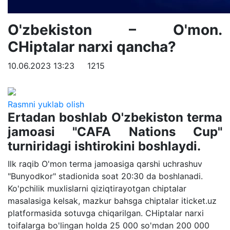
O'zbekiston – O'mon.
CHiptalar narxi qancha?
10.06.2023 13:23
1215
Rasmni yuklab olish
Ertadan boshlab O'zbekiston terma
jamoasi "CAFA Nations Cup"
turniridagi ishtirokini boshlaydi.
Ilk raqib O'mon terma jamoasiga qarshi uchrashuv
"Bunyodkor" stadionida soat 20:30 da boshlanadi.
Ko'pchilik muxlislarni qiziqtirayotgan chiptalar
masalasiga kelsak, mazkur bahsga chiptalar iticket.uz
platformasida sotuvga chiqarilgan. CHiptalar narxi
toifalarga bo'lingan holda 25 000 so'mdan 200 000