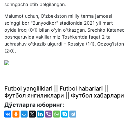
so'mgacha etib belgilangan.
Malumot uchun, O'zbekiston milliy terma jamoasi
so'nggi bor "Bunyodkor" stadionida 2021 yil mart
oyida Iroq (0:1) bilan o'yin o'tkazgan. Srechko Katanec
boshqaruvida vakillarimiz Toshkentda faqat 2 ta
uchrashuv o'tkazib ulgurdi – Rossiya (1:1), Qozog'iston
(2:0).
Futbol yangiliklari || Futbol habarlari ||
Футбол янгиликлари || Футбол хабарлари
Дўстларга юборинг: