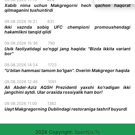
Xabib nima uchun Makgregorni hech qachon haqorat
qilmaganini tushuntirdi
09.08.2026 16:21
831
Ikki vaznda sobiq UFC chempioni promoushendagi
hakamlikni tanqid qildi
09.08.2026 15:36
790
Usik faoliyatidagi so'nggi jang haqida: "Bizda ikkita variant
bor"
09.08.2026 14:24
1723
"U bilan hammasi tamom bo'lgan". Overim Makgregor haqida
09.08.2026 12:45
1091
Ali Abdel-Aziz AQSH Prezidenti yaxshi ko'radigan ikki
jangchini aytdi. Ular orasida rossiyalik ham bor!
09.08.2026 11:00
1382
Uayt Makgregorning Dublindagi restoraniga tashrif buyurdi
2026 Copyright:
SportUz.Tv