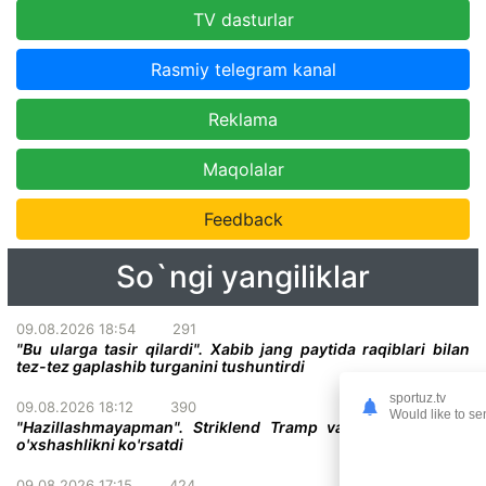
TV dasturlar
Rasmiy telegram kanal
Reklama
Maqolalar
Feedback
So`ngi yangiliklar
09.08.2026 18:54
291
"Bu ularga tasir qilardi". Xabib jang paytida raqiblari bilan
tez-tez gaplashib turganini tushuntirdi
sportuz.tv
09.08.2026 18:12
390
Would like to se
"Hazillashmayapman". Striklend Tramp va Gitler o'rtasida
o'xshashlikni ko'rsatdi
09.08.2026 17:15
424