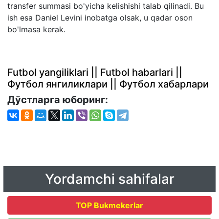
transfer summasi bo'yicha kelishishi talab qilinadi. Bu
ish esa Daniel Levini inobatga olsak, u qadar oson
bo'lmasa kerak.
Futbol yangiliklari || Futbol habarlari ||
Футбол янгиликлари || Футбол хабарлари
Дўстларга юборинг:
Yordamchi sahifalar
TOP Bukmekerlar