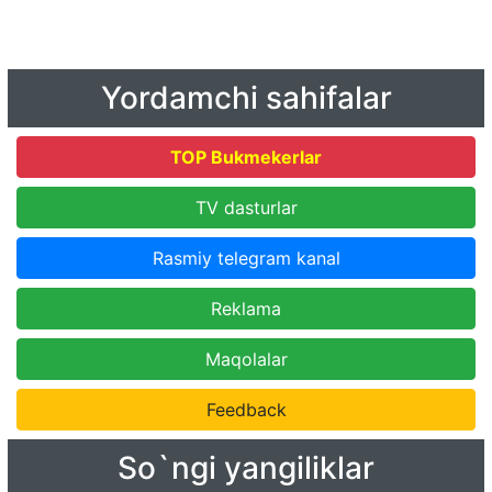
Yordamchi sahifalar
TOP Bukmekerlar
TV dasturlar
Rasmiy telegram kanal
Reklama
Maqolalar
Feedback
So`ngi yangiliklar