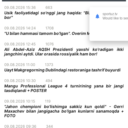
09.08.2026 15:36
663
Usik faoliyatidagi so'nggi jang haqida: "Bizda ikkita variant
sportuz.tv
bor"
Would like to se
09.08.2026 14:24
1708
"U bilan hammasi tamom bo'lgan". Overim Makgregor haqida
09.08.2026 12:45
1076
Ali Abdel-Aziz AQSH Prezidenti yaxshi ko'radigan ikki
jangchini aytdi. Ular orasida rossiyalik ham bor!
09.08.2026 11:00
1373
Uayt Makgregorning Dublindagi restoraniga tashrif buyurdi
09.08.2026 10:30
494
Mangu Professional League 4 turnirining yana bir jangi
tasdiqlandi + POSTER
09.08.2026 10:15
119
"Jahon chempioni bo'lishimga sakkiz kun qoldi" - Gerri
Maxachev bilan jangigacha bo'lgan kunlarni sanamoqda +
FOTO
09.08.2026 09:36
344