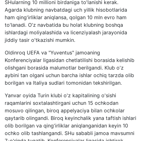
SHularning 10 millioni birdaniga to'lanishi kerak.
Agarda klubning navbatdagi uch yillik hisobotlarida
ham qing'irliklar aniqlansa, qolgan 10 mln evro ham
to'lanadi. O'z navbatida bu holat klubning boshqa
ishlardagi moliyalashida va licenziyalash jarayonida
jiddiy tasir o'tkazishi mumkin.
Oldinroq UEFA va "Yuventus" jamoaning
Konferenciyalar ligasidan chetlatilishi borasida kelishib
olishgani borasida malumotlar berilgandi. Klub o'z
aybini tan olgani uchun barcha ishlar ochiq tarzda olib
borilgan va Italiya sudlari tomonidan tekshirilgan.
Yanvar oyida Turin klubi o'z kapitalining o'sishi
raqamlarini soxtalashtirgani uchun 15 ochkodan
mosuvo qilingan, biroq appelyaciya bilan ochkolar
qaytarib olingandi. Biroq keyinchalik yana taftish ishlari
olib borilgan va qing'irliklar aniqlanganidan keyin 10
ochko olib tashlangandi. SHu sababli jamoa mavsumni
7-o'rinda tugatib, Konferenciyalar ligasida ishtirok