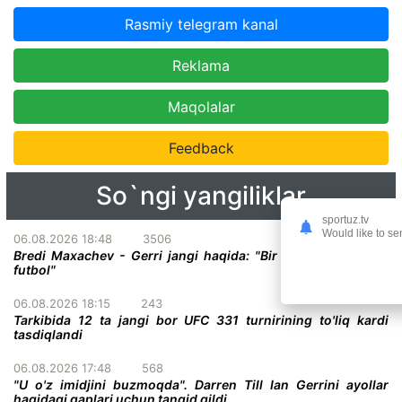
Rasmiy telegram kanal
Reklama
Maqolalar
Feedback
So`ngi yangiliklar
sportuz.tv
Would like to se
06.08.2026 18:48
3506
Bredi Maxachev - Gerri jangi haqida: "Bir darvoza oldidagi
futbol"
06.08.2026 18:15
243
Tarkibida 12 ta jangi bor UFC 331 turnirining to'liq kardi
tasdiqlandi
06.08.2026 17:48
568
"U o'z imidjini buzmoqda". Darren Till Ian Gerrini ayollar
haqidagi gaplari uchun tanqid qildi