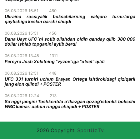
06.08.2026 16:51
460
Ukraina rossiyalik bokschilarning xalqaro turnirlarga
qaytishiga keskin qarshi chiqdi
06.08.2026 15:51
456
Dana Uayt UFC`ni sotib olishdan oldin qanday qilib 380 000
dollar ishlab topganini aytib berdi
06.08.2026 13:45
1311
Pereyra Josh Xokitning "vyzov"iga "otvet" qildi
06.08.2026 12:51
448
UFC 331 turniri uchun Brayan Ortega ishtirokidagi qiziqarli
jang elon qilindi + POSTER
06.08.2026 12:24
213
So'nggi jangini Toshkentda o'tkazgan qozog'istonlik bokschi
WBC kamari uchun ringga chiqadi + POSTER
2026 Copyright:
SportUz.Tv