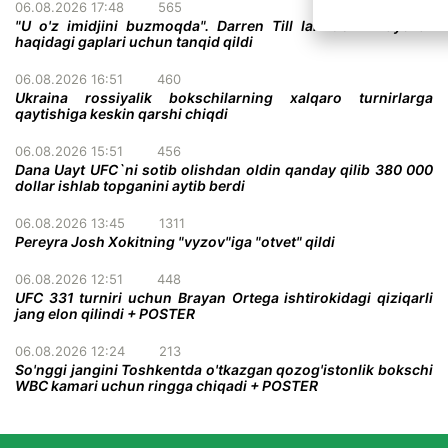
06.08.2026 17:48
565
"U o'z imidjini buzmoqda". Darren Till Ian Gerrini ayollar
haqidagi gaplari uchun tanqid qildi
06.08.2026 16:51
460
Ukraina rossiyalik bokschilarning xalqaro turnirlarga
qaytishiga keskin qarshi chiqdi
06.08.2026 15:51
456
Dana Uayt UFC`ni sotib olishdan oldin qanday qilib 380 000
dollar ishlab topganini aytib berdi
06.08.2026 13:45
1311
Pereyra Josh Xokitning "vyzov"iga "otvet" qildi
06.08.2026 12:51
448
UFC 331 turniri uchun Brayan Ortega ishtirokidagi qiziqarli
jang elon qilindi + POSTER
06.08.2026 12:24
213
So'nggi jangini Toshkentda o'tkazgan qozog'istonlik bokschi
WBC kamari uchun ringga chiqadi + POSTER