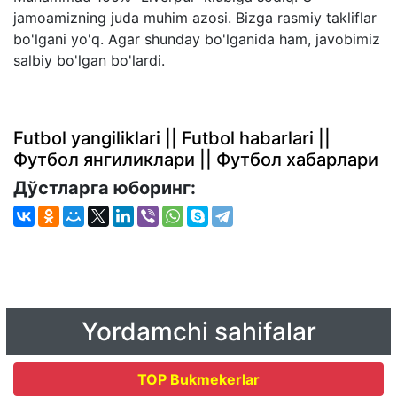
jamoamizning juda muhim azosi. Bizga rasmiy takliflar
bo'lgani yo'q. Agar shunday bo'lganida ham, javobimiz
salbiy bo'lgan bo'lardi.
Futbol yangiliklari || Futbol habarlari ||
Футбол янгиликлари || Футбол хабарлари
Дўстларга юборинг:
Yordamchi sahifalar
TOP Bukmekerlar