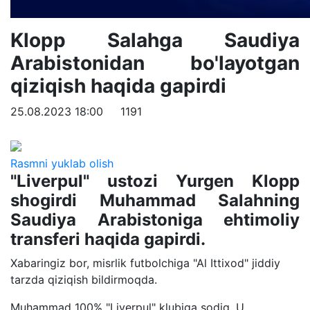
Klopp Salahga Saudiya
Arabistonidan bo'layotgan
qiziqish haqida gapirdi
25.08.2023 18:00
1191
Rasmni yuklab olish
"Liverpul" ustozi Yurgen Klopp
shogirdi Muhammad Salahning
Saudiya Arabistoniga ehtimoliy
transferi haqida gapirdi.
Xabaringiz bor, misrlik futbolchiga "Al Ittixod" jiddiy
tarzda qiziqish bildirmoqda.
Muhammad 100% "Liverpul" klubiga sodiq. U