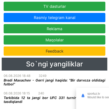
TV dasturlar
Rasmiy telegram kanal
Reklama
Maqolalar
Feedback
So`ngi yangiliklar
06.08.2026 18:48
3249
Bredi Maxachev - Gerri jangi haqida: "Bir darvoza oldidagi
futbol"
06.08.2026 18:15
240
sportuz.tv
Tarkibida 12 ta jangi bor UFC 331 turnirining to'liq kardi
Would like to se
tasdiqlandi