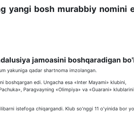
ing yangi bosh murabbiy nomini 
dalusiya jamoasini boshqaradigan bo'l
vsum yakuniga qadar shartnoma imzolangan.
i boshqargan edi. Ungacha esa «Inter Mayami» klubini,
achuka», Paragvayning «Olimpiya» va «Guarani» klublarini
libarni istefoga chiqargandi. Klub so'nggi 11 o'yinida bor yo