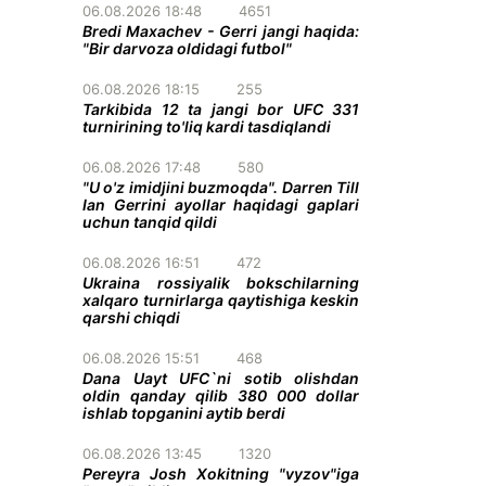
06.08.2026 18:48
4651
Bredi Maxachev - Gerri jangi haqida:
"Bir darvoza oldidagi futbol"
06.08.2026 18:15
255
Tarkibida 12 ta jangi bor UFC 331
turnirining to'liq kardi tasdiqlandi
06.08.2026 17:48
580
"U o'z imidjini buzmoqda". Darren Till
Ian Gerrini ayollar haqidagi gaplari
uchun tanqid qildi
06.08.2026 16:51
472
Ukraina rossiyalik bokschilarning
xalqaro turnirlarga qaytishiga keskin
qarshi chiqdi
06.08.2026 15:51
468
Dana Uayt UFC`ni sotib olishdan
oldin qanday qilib 380 000 dollar
ishlab topganini aytib berdi
06.08.2026 13:45
1320
Pereyra Josh Xokitning "vyzov"iga