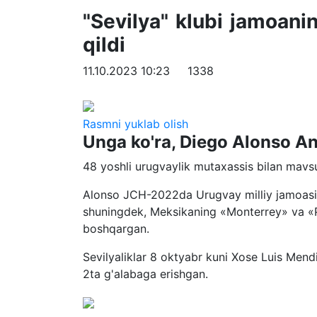
"Sevilya" klubi jamoan
qildi
11.10.2023 10:23
1338
Rasmni yuklab olish
Unga ko'ra, Diego Alonso An
48 yoshli urugvaylik mutaxassis bilan ma
Alonso JCH-2022da Urugvay milliy jamoasin
shuningdek, Meksikaning «Monterrey» va «P
boshqargan.
Sevilyaliklar 8 oktyabr kuni Xose Luis Mendi
2ta g'alabaga erishgan.