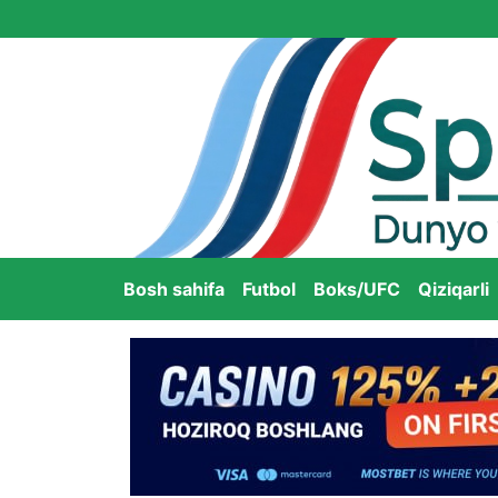
Bosh sahifa
Futbol
Boks/UFC
Qiziqarli