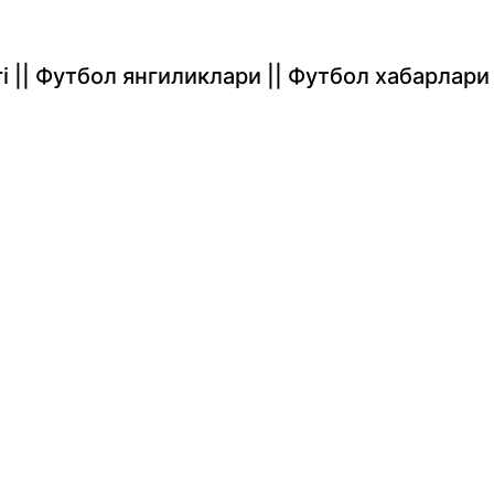
rlari || Футбол янгиликлари || Футбол хабарлари