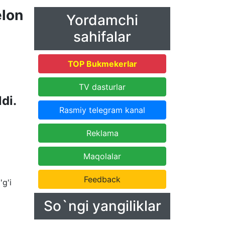
elon
Yordamchi
sahifalar
TOP Bukmekerlar
TV dasturlar
di.
Rasmiy telegram kanal
Reklama
Maqolalar
Feedback
'g'i
So`ngi yangiliklar