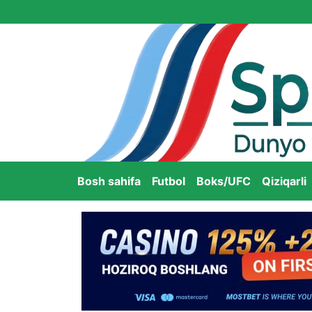
Bosh sahifa
Futbol
Boks/UFC
Qiziqarli