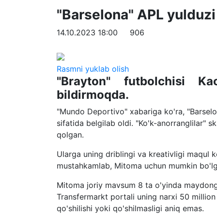
"Barselona" APL yulduz
14.10.2023 18:00
906
Rasmni yuklab olish
"Brayton" futbolchisi K
bildirmoqda.
"Mundo Deportivo" xabariga ko'ra, "Barsel
sifatida belgilab oldi. "Ko'k-anorranglilar"
qolgan.
Ularga uning driblingi va kreativligi maqul
mustahkamlab, Mitoma uchun mumkin bo'lga
Mitoma joriy mavsum 8 ta o'yinda maydonga t
Transfermarkt portali uning narxi 50 millio
qo'shilishi yoki qo'shilmasligi aniq emas.