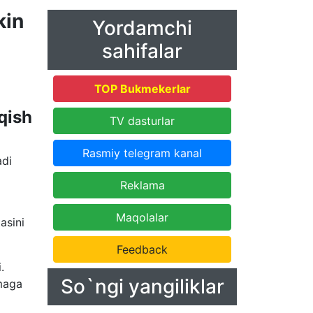
kin
Yordamchi
sahifalar
TOP Bukmekerlar
qish
TV dasturlar
Rasmiy telegram kanal
adi
Reklama
Maqolalar
asini
Feedback
.
So`ngi yangiliklar
omaga