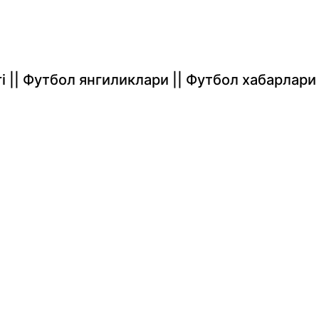
rlari || Футбол янгиликлари || Футбол хабарлари