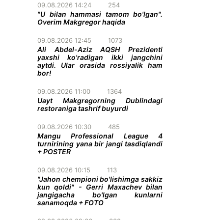
09.08.2026 14:24
254
"U bilan hammasi tamom bo'lgan".
Overim Makgregor haqida
09.08.2026 12:45
1073
Ali Abdel-Aziz AQSH Prezidenti
yaxshi ko'radigan ikki jangchini
aytdi. Ular orasida rossiyalik ham
bor!
09.08.2026 11:00
1364
Uayt Makgregorning Dublindagi
restoraniga tashrif buyurdi
09.08.2026 10:30
485
Mangu Professional League 4
turnirining yana bir jangi tasdiqlandi
+ POSTER
09.08.2026 10:15
113
"Jahon chempioni bo'lishimga sakkiz
kun qoldi" - Gerri Maxachev bilan
jangigacha bo'lgan kunlarni
sanamoqda + FOTO