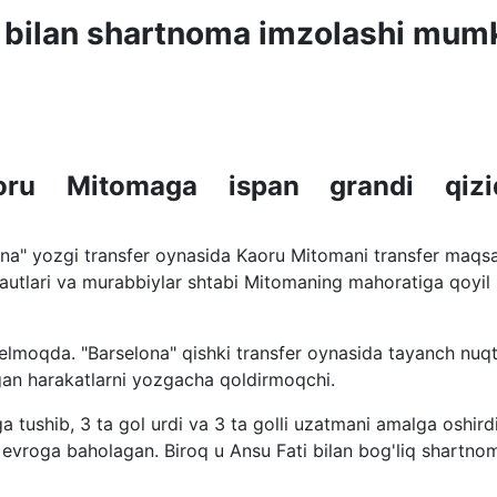
i bilan shartnoma imzolashi mum
aoru Mitomaga ispan grandi qizi
ona" yozgi transfer oynasida Kaoru Mitomani transfer maqs
 skautlari va murabbiylar shtabi Mitomaning mahoratiga qoyil
 kelmoqda. "Barselona" qishki transfer oynasida tayanch nuqt
n harakatlarni yozgacha qoldirmoqchi.
ushib, 3 ta gol urdi va 3 ta golli uzatmani amalga oshirdi
n evroga baholagan. Biroq u Ansu Fati bilan bog'liq shartn