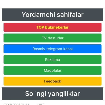
Yordamchi sahifalar
TOP Bukmekerlar
TV dasturlar
Rasmiy telegram kanal
Reklama
Maqolalar
Feedback
So`ngi yangiliklar
08.08.2026 18:57
1787