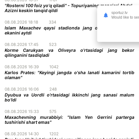
"Rosterni 100 foiz yo'q qiladi" - Topuriyaning menejeri Abdel-
Azizni keskin tanqid qildi
sportuz.tv
Would like to se
08.08.2026 18:18
334
Islam Maxachev qaysi stadionda jang o'tkazish istagida
ekanini aytdi
08.08.2026 17:45
523
Korme Carukyan va Oliveyra o'rtasidagi jang bekor
qilinganini tasdiqladi
08.08.2026 16:39
1042
Karlos Prates: "Keyingi jangda o'sha lanati kamarini tortib
olaman"
08.08.2026 16:06
248
Dyubua va Uordli o'rtasidagi ikkinchi jang sanasi malum
bo'ldi
08.08.2026 15:33
575
Maxachevning murabbiyi: "Islam Yen Gerrini parterga
tushirishi shart emas"
08.08.2026 14:30
1202