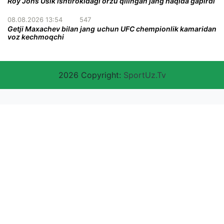
Roy Jons Usik ishtirokidagi orzu qilingan jang haqida gapirdi
08.08.2026 13:54
547
Getji Maxachev bilan jang uchun UFC chempionlik kamaridan
voz kechmoqchi
2026 Copyright:
SportUz.Tv