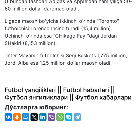
U bundan tashqari Adidas va Apple'dan ham yiliga 50-
60 million dollar daromad oladi.
Ligada maosh bo'yicha ikkinchi o'rinda "Toronto"
futbolchisi Lorenco Insine turadi (15,4 million).
Uchinchi o'rinda esa "CHikago Fayr"dagi Jerdan
SHakiri (8,153 million).
"Inter Mayami" futbolchisi Serji Buskets 1,775 million,
Jordi Alba esa 1,25 million dollar maosh oladi.
Futbol yangiliklari || Futbol habarlari ||
Футбол янгиликлари || Футбол хабарлари
Дўстларга юборинг: