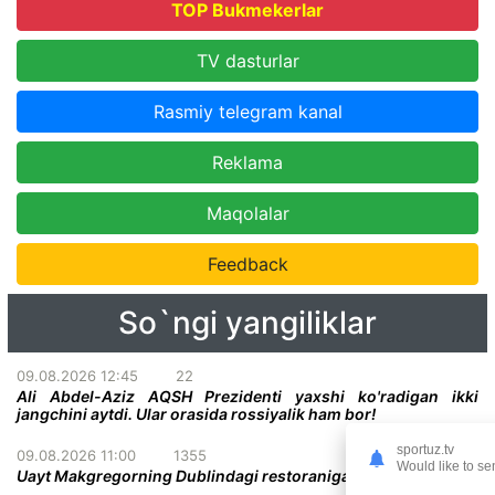
TOP Bukmekerlar
TV dasturlar
Rasmiy telegram kanal
Reklama
Maqolalar
Feedback
So`ngi yangiliklar
09.08.2026 12:45
22
Ali Abdel-Aziz AQSH Prezidenti yaxshi ko'radigan ikki
jangchini aytdi. Ular orasida rossiyalik ham bor!
sportuz.tv
09.08.2026 11:00
1355
Would like to se
Uayt Makgregorning Dublindagi restoraniga tashrif buyurdi