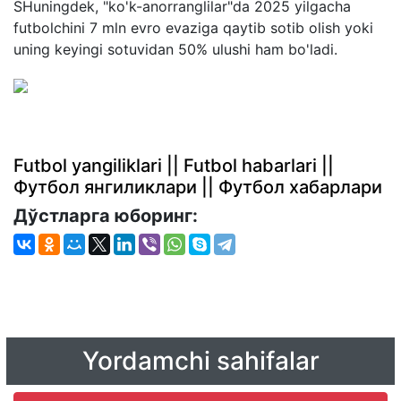
SHuningdek, "ko'k-anorranglilar"da 2025 yilgacha
futbolchini 7 mln evro evaziga qaytib sotib olish yoki
uning keyingi sotuvidan 50% ulushi ham bo'ladi.
Futbol yangiliklari || Futbol habarlari ||
Футбол янгиликлари || Футбол хабарлари
Дўстларга юборинг:
Yordamchi sahifalar