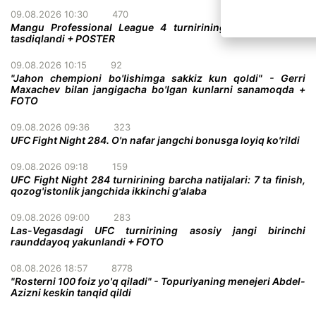
09.08.2026 10:30
470
Mangu Professional League 4 turnirining yana bir jangi
tasdiqlandi + POSTER
09.08.2026 10:15
92
"Jahon chempioni bo'lishimga sakkiz kun qoldi" - Gerri
Maxachev bilan jangigacha bo'lgan kunlarni sanamoqda +
FOTO
09.08.2026 09:36
323
UFC Fight Night 284. O'n nafar jangchi bonusga loyiq ko'rildi
09.08.2026 09:18
159
UFC Fight Night 284 turnirining barcha natijalari: 7 ta finish,
qozog'istonlik jangchida ikkinchi g'alaba
09.08.2026 09:00
283
Las-Vegasdagi UFC turnirining asosiy jangi birinchi
raunddayoq yakunlandi + FOTO
08.08.2026 18:57
8778
"Rosterni 100 foiz yo'q qiladi" - Topuriyaning menejeri Abdel-
Azizni keskin tanqid qildi