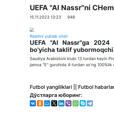
UEFA "Al Nassr"ni CHemp
15.11.2023 13:23
948
Rasmni yuklab olish
UEFA "Al Nassr"ga 2024 y
bo'yicha taklif yubormoqchi
Saudiya Arabistoni klubi 13 turdan keyin P
jamoa "E" guruhida 4-turdan so'ng 100%lik n
Futbol yangiliklari || Futbol haba
Дўстларга юборинг: