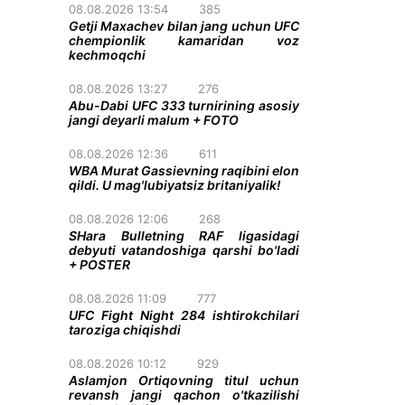
08.08.2026 13:54
385
Getji Maxachev bilan jang uchun UFC
chempionlik kamaridan voz
kechmoqchi
08.08.2026 13:27
276
Abu-Dabi UFC 333 turnirining asosiy
jangi deyarli malum + FOTO
08.08.2026 12:36
611
WBA Murat Gassievning raqibini elon
qildi. U mag'lubiyatsiz britaniyalik!
08.08.2026 12:06
268
SHara Bulletning RAF ligasidagi
debyuti vatandoshiga qarshi bo'ladi
+ POSTER
08.08.2026 11:09
777
UFC Fight Night 284 ishtirokchilari
taroziga chiqishdi
08.08.2026 10:12
929
Aslamjon Ortiqovning titul uchun
revansh jangi qachon o'tkazilishi