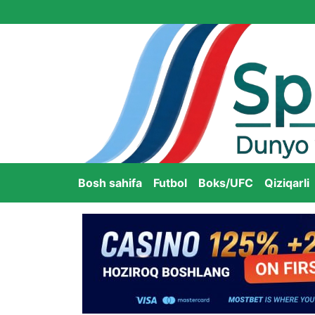
Bosh sahifa
Futbol
Boks/UFC
Qiziqarli