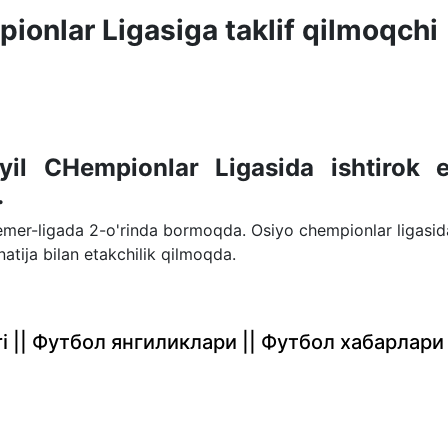
ionlar Ligasiga taklif qilmoqchi
il CHempionlar Ligasida ishtirok e
.
remer-ligada 2-o'rinda bormoqda. Osiyo chempionlar ligasid
atija bilan etakchilik qilmoqda.
rlari || Футбол янгиликлари || Футбол хабарлари