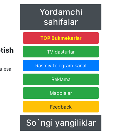
Yordamchi
sahifalar
TOP Bukmekerlar
tish
TV dasturlar
Rasmiy telegram kanal
a esa
Reklama
Maqolalar
Feedback
So`ngi yangiliklar