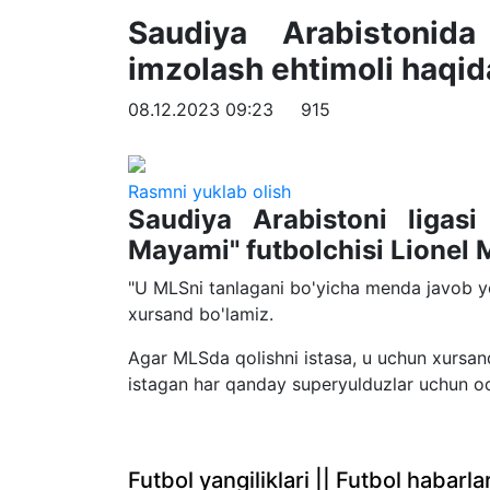
Saudiya Arabistonid
imzolash ehtimoli haqid
08.12.2023 09:23
915
Rasmni yuklab olish
Saudiya Arabistoni ligasi
Mayami" futbolchisi Lionel 
"U MLSni tanlagani bo'yicha menda javob yo
xursand bo'lamiz.
Agar MLSda qolishni istasa, u uchun xursand
istagan har qanday superyulduzlar uchun oc
Futbol yangiliklari || Futbol haba