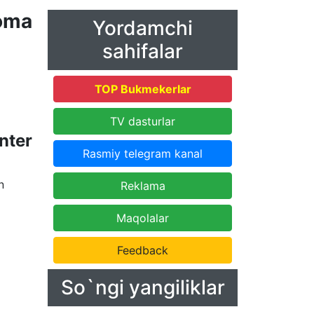
oma
Yordamchi
sahifalar
TOP Bukmekerlar
TV dasturlar
nter
Rasmiy telegram kanal
n
Reklama
Maqolalar
Feedback
So`ngi yangiliklar