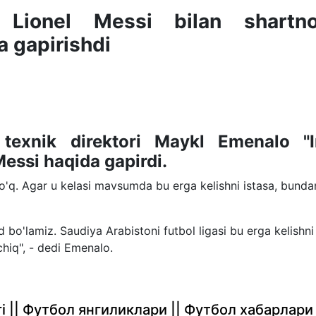
a Lionel Messi bilan shartn
a gapirishdi
 texnik direktori Maykl Emenalo "I
Messi haqida gapirdi.
'q. Agar u kelasi mavsumda bu erga kelishni istasa, bunda
 bo'lamiz. Saudiya Arabistoni futbol ligasi bu erga kelishni
hiq", - dedi Emenalo.
rlari || Футбол янгиликлари || Футбол хабарлари