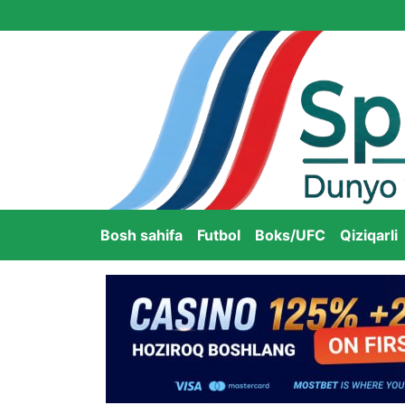
Bosh sahifa
Futbol
Boks/UFC
Qiziqarli