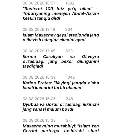
08.08.2026 18:57
1692
"Rosterni 100 foiz yo'q qiladi" -
Topuriyaning menejeri Abdel-Azizni
keskin tanqid qildi
08.08.2026 18:18
334
Islam Maxachev qaysi stadionda jang
o'tkazish istagida ekanini aytdi
08.08.2026 17:45
523
Korme Carukyan va Oliveyra
o'rtasidagi jang bekor qilinganini
tasdiqladi
08.08.2026 16:39
1042
Karlos Prates: "Keyingi jangda o'sha
lanati kamarini tortib olaman"
08.08.2026 16:06
248
Dyubua va Uordli o'rtasidagi ikkinchi
jang sanasi malum bo'ldi
08.08.2026 15:33
575
Maxachevning murabbiyi: "Islam Yen
Gerrini parterga tushirishi shart