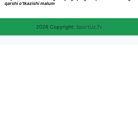
qarshi o'tkazishi malum
2026 Copyright:
SportUz.Tv