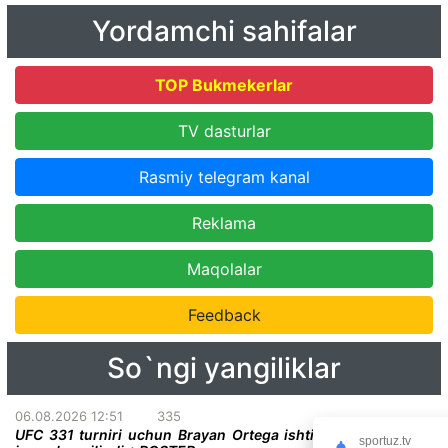
Yordamchi sahifalar
TOP Bukmekerlar
TV dasturlar
Rasmiy telegram kanal
Reklama
Maqolalar
Feedback
So`ngi yangiliklar
06.08.2026 12:51
335
UFC 331 turniri uchun Brayan Ortega ishtirokidagi qiziqarli
sportuz.tv