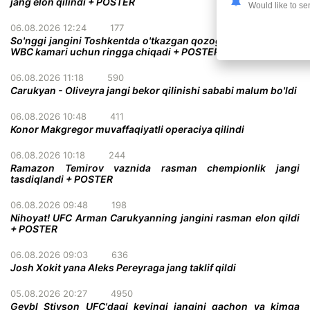
jang elon qilindi + POSTER
Would like to se
06.08.2026 12:24
177
So'nggi jangini Toshkentda o'tkazgan qozog'istonlik bokschi
WBC kamari uchun ringga chiqadi + POSTER
06.08.2026 11:18
590
Carukyan - Oliveyra jangi bekor qilinishi sababi malum bo'ldi
06.08.2026 10:48
411
Konor Makgregor muvaffaqiyatli operaciya qilindi
06.08.2026 10:18
244
Ramazon Temirov vaznida rasman chempionlik jangi
tasdiqlandi + POSTER
06.08.2026 09:48
198
Nihoyat! UFC Arman Carukyanning jangini rasman elon qildi
+ POSTER
06.08.2026 09:03
636
Josh Xokit yana Aleks Pereyraga jang taklif qildi
05.08.2026 20:27
4950
Geybl Stivson UFC'dagi keyingi jangini qachon va kimga