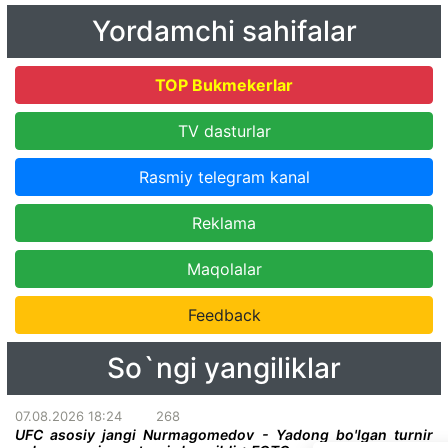
Yordamchi sahifalar
TOP Bukmekerlar
TV dasturlar
Rasmiy telegram kanal
Reklama
Maqolalar
Feedback
So`ngi yangiliklar
07.08.2026 18:24
268
UFC asosiy jangi Nurmagomedov - Yadong bo'lgan turnir