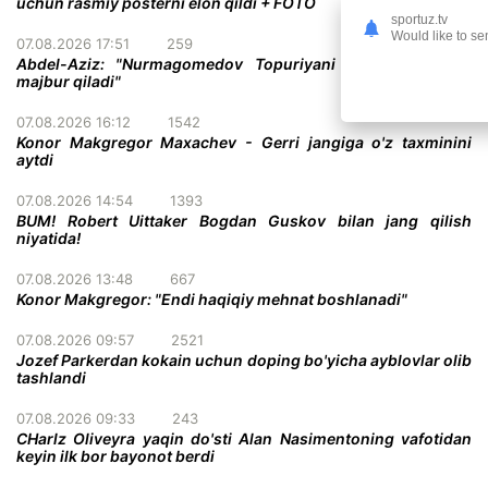
uchun rasmiy posterni elon qildi + FOTO
sportuz.tv
Would like to se
07.08.2026 17:51
259
Abdel-Aziz: "Nurmagomedov Topuriyani taslim bo'lishga
majbur qiladi"
07.08.2026 16:12
1542
Konor Makgregor Maxachev - Gerri jangiga o'z taxminini
aytdi
07.08.2026 14:54
1393
BUM! Robert Uittaker Bogdan Guskov bilan jang qilish
niyatida!
07.08.2026 13:48
667
Konor Makgregor: "Endi haqiqiy mehnat boshlanadi"
07.08.2026 09:57
2521
Jozef Parkerdan kokain uchun doping bo'yicha ayblovlar olib
tashlandi
07.08.2026 09:33
243
CHarlz Oliveyra yaqin do'sti Alan Nasimentoning vafotidan
keyin ilk bor bayonot berdi