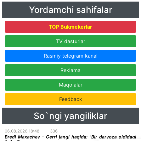
Yordamchi sahifalar
TOP Bukmekerlar
TV dasturlar
Rasmiy telegram kanal
Reklama
Maqolalar
Feedback
So`ngi yangiliklar
06.08.2026 18:48
336
Bredi Maxachev - Gerri jangi haqida: "Bir darvoza oldidagi