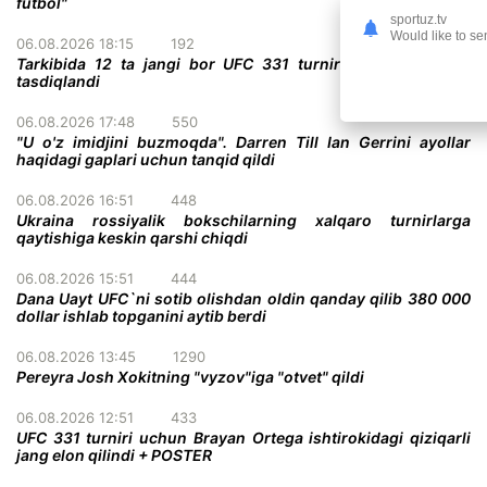
futbol"
sportuz.tv
Would like to se
06.08.2026 18:15
192
Tarkibida 12 ta jangi bor UFC 331 turnirining to'liq kardi
tasdiqlandi
06.08.2026 17:48
550
"U o'z imidjini buzmoqda". Darren Till Ian Gerrini ayollar
haqidagi gaplari uchun tanqid qildi
06.08.2026 16:51
448
Ukraina rossiyalik bokschilarning xalqaro turnirlarga
qaytishiga keskin qarshi chiqdi
06.08.2026 15:51
444
Dana Uayt UFC`ni sotib olishdan oldin qanday qilib 380 000
dollar ishlab topganini aytib berdi
06.08.2026 13:45
1290
Pereyra Josh Xokitning "vyzov"iga "otvet" qildi
06.08.2026 12:51
433
UFC 331 turniri uchun Brayan Ortega ishtirokidagi qiziqarli
jang elon qilindi + POSTER