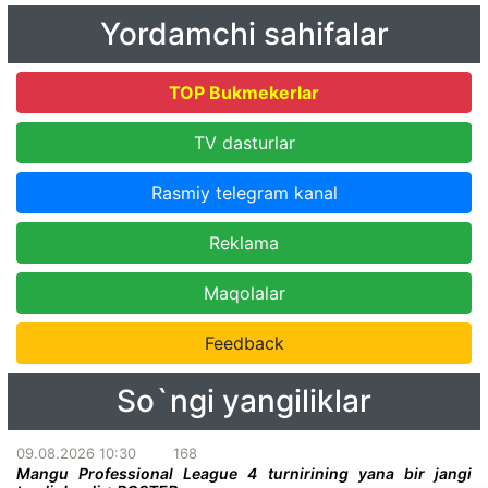
Yordamchi sahifalar
TOP Bukmekerlar
TV dasturlar
Rasmiy telegram kanal
Reklama
Maqolalar
Feedback
So`ngi yangiliklar
09.08.2026 10:30
168
Mangu Professional League 4 turnirining yana bir jangi