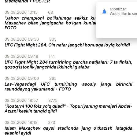
tasdiqlandi + POSTER
sportuz.tv
09.08.2026 10:15
68
Would like to se
"Jahon chempioni bo'lishimga sakkiz kun qoldi" - Gerri
Maxachev bilan jangigacha bo'lgan kunlarni sanamoqda +
FOTO
09.08.2026 09:36
305
UFC Fight Night 284. O'n nafar jangchi bonusga loyiq ko'rildi
09.08.2026 09:18
141
UFC Fight Night 284 turnirining barcha natijalari: 7 ta finish,
qozog'istonlik jangchida ikkinchi g'alaba
09.08.2026 09:00
265
Las-Vegasdagi UFC turnirining asosiy jangi birinchi
raunddayoq yakunlandi + FOTO
08.08.2026 18:57
8775
"Rosterni 100 foiz yo'q qiladi" - Topuriyaning menejeri Abdel-
Azizni keskin tanqid qildi
08.08.2026 18:18
373
Islam Maxachev qaysi stadionda jang o'tkazish istagida
ekanini aytdi