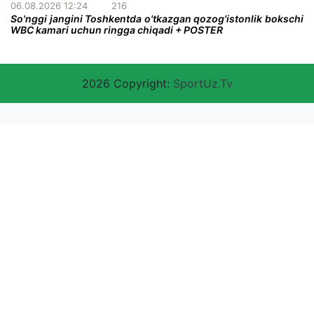
06.08.2026 12:24
216
So'nggi jangini Toshkentda o'tkazgan qozog'istonlik bokschi
WBC kamari uchun ringga chiqadi + POSTER
2026 Copyright:
SportUz.Tv