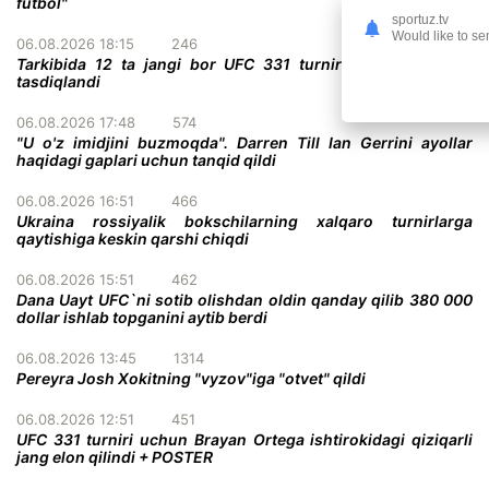
futbol"
sportuz.tv
Would like to se
06.08.2026 18:15
246
Tarkibida 12 ta jangi bor UFC 331 turnirining to'liq kardi
tasdiqlandi
06.08.2026 17:48
574
"U o'z imidjini buzmoqda". Darren Till Ian Gerrini ayollar
haqidagi gaplari uchun tanqid qildi
06.08.2026 16:51
466
Ukraina rossiyalik bokschilarning xalqaro turnirlarga
qaytishiga keskin qarshi chiqdi
06.08.2026 15:51
462
Dana Uayt UFC`ni sotib olishdan oldin qanday qilib 380 000
dollar ishlab topganini aytib berdi
06.08.2026 13:45
1314
Pereyra Josh Xokitning "vyzov"iga "otvet" qildi
06.08.2026 12:51
451
UFC 331 turniri uchun Brayan Ortega ishtirokidagi qiziqarli
jang elon qilindi + POSTER