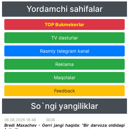
Yordamchi sahifalar
TOP Bukmekerlar
TV dasturlar
Rasmiy telegram kanal
Reklama
Maqolalar
Feedback
So`ngi yangiliklar
06.08.2026 18:48
3636
Bredi Maxachev - Gerri jangi haqida: "Bir darvoza oldidagi