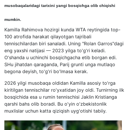
musobaqalaridagi tarixini yangi bosqichga olib chiqishi
mumkin.
Kamilla Rahimova hozirgi kunda WTA reytingida top-
100 atrofida harakat qilayotgan tajribali
tennischilardan biri sanaladi. Uning "Rolan Garros"dagi
eng yaxshi natijasi — 2023 yilga to'g'ri keladi.
O'shanda u uchinchi bosqichgacha etib borgan edi.
SHu jihatdan qaraganda, Parij grunti unga mutlaqo
begona deyish, to'g'ri bo'lmasa kerak.
2026 yilgi musobaqa oldidan Kamilla asosiy to'rga
kiritilgan tennischilar ro'yxatidan joy oldi. Turnirning ilk
bosqichida esa u rumin tennischisi Jaklin Kristianga
qarshi bahs olib boradi. Bu o'yin o'zbekistonlik
muxlislar uchun katta qiziqish uyg'otishi tabiiy.