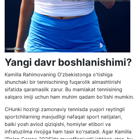
Yangi davr boshlanishimi?
Kamilla Rahimovaning O'zbekistonga o'tishiga
shunchaki bir tennischining fuqarolik almashtirishi
sifatida qaramaslik zarur. Bu mamlakat tennisining
xalqaro imiji uchun ham muhim qadam bo'lishi mumkin.
CHunki hozirgi zamonaviy tennisda yuqori reytingli
sportchilarning mavjudligi nafaqat sport natijalari,
balki yosh avlod qiziqishi, homiylar etibori va
infratuzilma rivojiga ham tasir ko'rsatadi. Agar Kamilla
“Rolan Garros-2026”da muvaffaqiyatli ishtirok etsa, bu