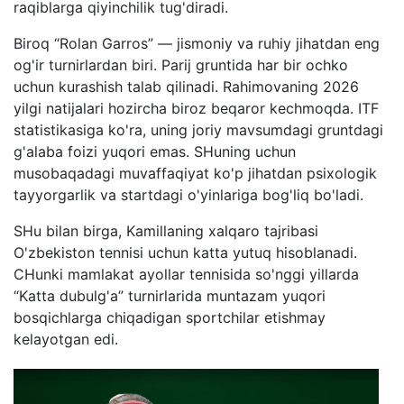
raqiblarga qiyinchilik tug'diradi.
Biroq “Rolan Garros” — jismoniy va ruhiy jihatdan eng
og'ir turnirlardan biri. Parij gruntida har bir ochko
uchun kurashish talab qilinadi. Rahimovaning 2026
yilgi natijalari hozircha biroz beqaror kechmoqda. ITF
statistikasiga ko'ra, uning joriy mavsumdagi gruntdagi
g'alaba foizi yuqori emas. SHuning uchun
musobaqadagi muvaffaqiyat ko'p jihatdan psixologik
tayyorgarlik va startdagi o'yinlariga bog'liq bo'ladi.
SHu bilan birga, Kamillaning xalqaro tajribasi
O'zbekiston tennisi uchun katta yutuq hisoblanadi.
CHunki mamlakat ayollar tennisida so'nggi yillarda
“Katta dubulg'a” turnirlarida muntazam yuqori
bosqichlarga chiqadigan sportchilar etishmay
kelayotgan edi.