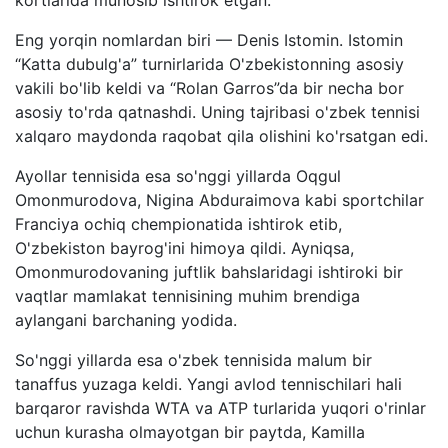
Eng yorqin nomlardan biri — Denis Istomin. Istomin
“Katta dubulg'a” turnirlarida O'zbekistonning asosiy
vakili bo'lib keldi va “Rolan Garros”da bir necha bor
asosiy to'rda qatnashdi. Uning tajribasi o'zbek tennisi
xalqaro maydonda raqobat qila olishini ko'rsatgan edi.
Ayollar tennisida esa so'nggi yillarda Oqgul
Omonmurodova, Nigina Abduraimova kabi sportchilar
Franciya ochiq chempionatida ishtirok etib,
O'zbekiston bayrog'ini himoya qildi. Ayniqsa,
Omonmurodovaning juftlik bahslaridagi ishtiroki bir
vaqtlar mamlakat tennisining muhim brendiga
aylangani barchaning yodida.
So'nggi yillarda esa o'zbek tennisida malum bir
tanaffus yuzaga keldi. Yangi avlod tennischilari hali
barqaror ravishda WTA va ATP turlarida yuqori o'rinlar
uchun kurasha olmayotgan bir paytda, Kamilla