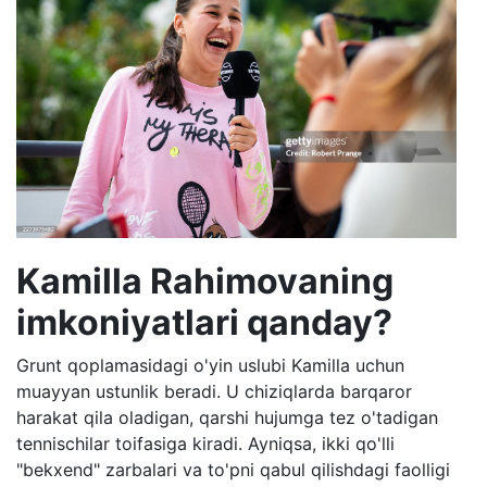
Kamilla Rahimovaning
imkoniyatlari qanday?
Grunt qoplamasidagi o'yin uslubi Kamilla uchun
muayyan ustunlik beradi. U chiziqlarda barqaror
harakat qila oladigan, qarshi hujumga tez o'tadigan
tennischilar toifasiga kiradi. Ayniqsa, ikki qo'lli
"bekxend" zarbalari va to'pni qabul qilishdagi faolligi