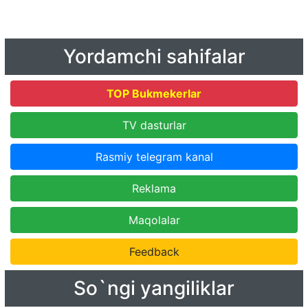
Yordamchi sahifalar
TOP Bukmekerlar
TV dasturlar
Rasmiy telegram kanal
Reklama
Maqolalar
Feedback
So`ngi yangiliklar