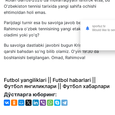
O'zbekiston tennisi tarixida yangi sahifa ochishi
ehtimoldan holi emas.
Parijdagi turnir esa bu savolga javob beradi: Kamilla
sportuz.tv
Rahimova o'zbek tennisining yangi etakchisiga aylana
Would like to se
oladimi yoki yo'q?
Bu savolga dastlabki javobni bugun Kristian Jaklinga
qarshi bahsdan so'ng bilib olamiz. O'yin 19:30 da
boshlanishi belgilangan. Omad, Rahimova!
Futbol yangiliklari || Futbol habarlari ||
Футбол янгиликлари || Футбол хабарлари
Дўстларга юборинг: