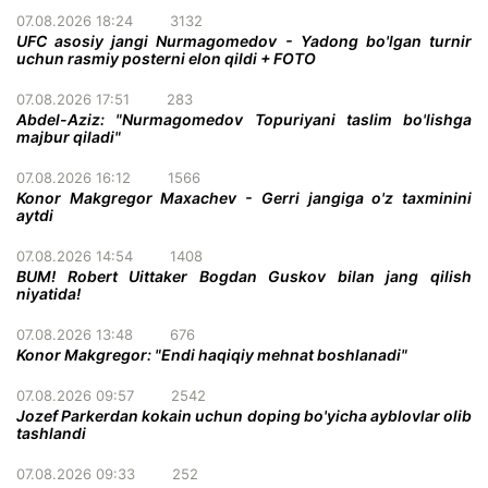
07.08.2026 18:24
3132
UFC asosiy jangi Nurmagomedov - Yadong bo'lgan turnir
uchun rasmiy posterni elon qildi + FOTO
07.08.2026 17:51
283
Abdel-Aziz: "Nurmagomedov Topuriyani taslim bo'lishga
majbur qiladi"
07.08.2026 16:12
1566
Konor Makgregor Maxachev - Gerri jangiga o'z taxminini
aytdi
07.08.2026 14:54
1408
BUM! Robert Uittaker Bogdan Guskov bilan jang qilish
niyatida!
07.08.2026 13:48
676
Konor Makgregor: "Endi haqiqiy mehnat boshlanadi"
07.08.2026 09:57
2542
Jozef Parkerdan kokain uchun doping bo'yicha ayblovlar olib
tashlandi
07.08.2026 09:33
252