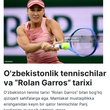
O'zbekistonlik tennischilar
va “Rolan Garros” tarixi
O'zbekiston tennisi tarixi “Rolan Garros” bilan bog'liq
qiziqarli sahifalarga ega. Mamlakat mustaqillikka
erishganidan keyin bir qator tennischilar Parij
kortlarida munosib ishtirok etgan.