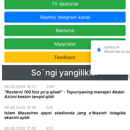
TV dasturlar
Rasmiy telegram kanal
Reklama
Maqolalar
sportuz.tv
Would like to se
Feedback
So`ngi yangiliklar
08.08.2026 18:57
2267
"Rosterni 100 foiz yo'q qiladi" - Topuriyaning menejeri Abdel-
Azizni keskin tanqid qildi
08.08.2026 18:18
334
Islam Maxachev qaysi stadionda jang o'tkazish istagida
ekanini aytdi
08.08.2026 17:45
523