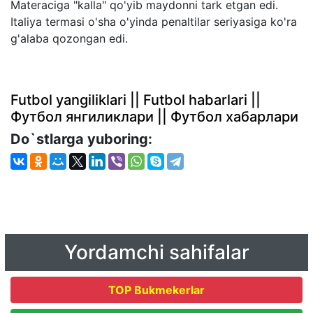
Materaciga "kalla" qo'yib maydonni tark etgan edi.
Italiya termasi o'sha o'yinda penaltilar seriyasiga ko'ra
g'alaba qozongan edi.
Futbol yangiliklari || Futbol habarlari ||
Футбол янгиликлари || Футбол хабарлари
Do`stlarga yuboring:
Yordamchi sahifalar
TOP Bukmekerlar