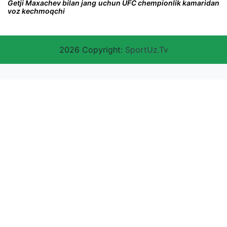
Getji Maxachev bilan jang uchun UFC chempionlik kamaridan
voz kechmoqchi
2026 Copyright:
SportUz.Tv