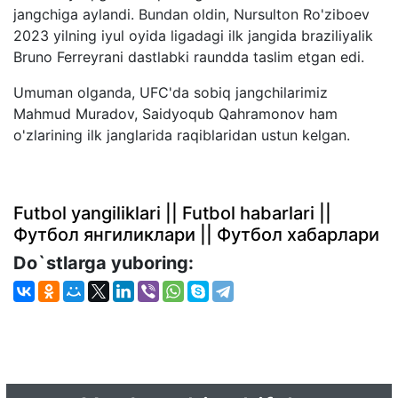
jangchiga aylandi. Bundan oldin, Nursulton Ro'ziboev
2023 yilning iyul oyida ligadagi ilk jangida braziliyalik
Bruno Ferreyrani dastlabki raundda taslim etgan edi.
Umuman olganda, UFC'da sobiq jangchilarimiz
Mahmud Muradov, Saidyoqub Qahramonov ham
o'zlarining ilk janglarida raqiblaridan ustun kelgan.
Futbol yangiliklari || Futbol habarlari ||
Футбол янгиликлари || Футбол хабарлари
Do`stlarga yuboring: