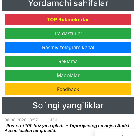
Yordamchi sahifalar
TOP Bukmekerlar
TV dasturlar
Rasmiy telegram kanal
Reklama
Maqolalar
Feedback
So`ngi yangiliklar
08.08.2026 18:57
1454
"Rosterni 100 foiz yo'q qiladi" - Topuriyaning menejeri Abdel-
Azizni keskin tanqid qildi