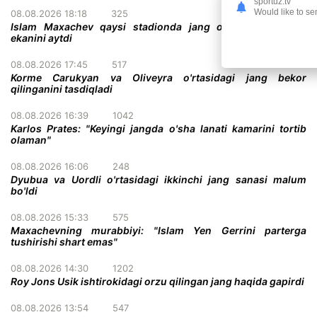
sportuz.tv
Would like to se
08.08.2026 18:18
325
Islam Maxachev qaysi stadionda jang o'tkazish istagida
ekanini aytdi
08.08.2026 17:45
517
Korme Carukyan va Oliveyra o'rtasidagi jang bekor
qilinganini tasdiqladi
08.08.2026 16:39
1042
Karlos Prates: "Keyingi jangda o'sha lanati kamarini tortib
olaman"
08.08.2026 16:06
248
Dyubua va Uordli o'rtasidagi ikkinchi jang sanasi malum
bo'ldi
08.08.2026 15:33
575
Maxachevning murabbiyi: "Islam Yen Gerrini parterga
tushirishi shart emas"
08.08.2026 14:30
1202
Roy Jons Usik ishtirokidagi orzu qilingan jang haqida gapirdi
08.08.2026 13:54
547