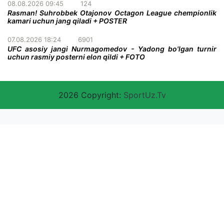
08.08.2026 09:45
124
Rasman! Suhrobbek Otajonov Octagon League chempionlik
kamari uchun jang qiladi + POSTER
07.08.2026 18:24
6901
UFC asosiy jangi Nurmagomedov - Yadong bo'lgan turnir
uchun rasmiy posterni elon qildi + FOTO
2026 Copyright:
SportUz.Tv