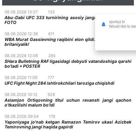
08.08.2026 13:27
133
Abu-Dabi UFC 333 turnirining asosiy jangi deyarli malum +
sportuz.tv
FOTO
Would like to se
08.08.2026 12:36
611
WBA Murat Gassievning raqibini elon qildi. U mag'lubiyatsiz
britaniyalik!
08.08.2026 12:06
265
SHara Bulletning RAF ligasidagi debyuti vatandoshiga qarshi
bo'ladi + POSTER
08.08.2026 11:09
777
UFC Fight Night 284 ishtirokchilari taroziga chiqishdi
08.08.2026 10:12
929
Aslamjon Ortiqovning titul uchun revansh jangi qachon
o'tkazilishi malum bo'ldi
08.08.2026 09:54
178
Yaponiyaga jo'nab ketgan Ramazon Temirov ukasi Azizbek
Temirovning jangi haqida gapirdi