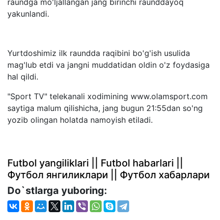
raundga mo'ljallangan jang birinchi raunddayoq
yakunlandi.
Yurtdoshimiz ilk raundda raqibini bo'g'ish usulida
mag'lub etdi va jangni muddatidan oldin o'z foydasiga
hal qildi.
"Sport TV" telekanali xodimining www.olamsport.com
saytiga malum qilishicha, jang bugun 21:55dan so'ng
yozib olingan holatda namoyish etiladi.
Futbol yangiliklari || Futbol habarlari ||
Футбол янгиликлари || Футбол хабарлари
Do`stlarga yuboring: