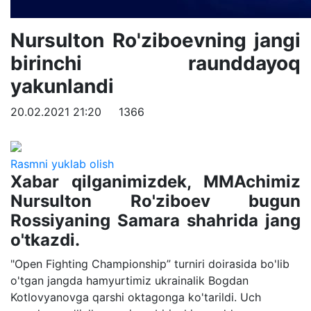
Nursulton Ro'ziboevning jangi
birinchi raunddayoq
yakunlandi
20.02.2021 21:20
1366
Rasmni yuklab olish
Xabar qilganimizdek, MMAchimiz
Nursulton Ro'ziboev bugun
Rossiyaning Samara shahrida jang
o'tkazdi.
"Open Fighting Championship” turniri doirasida bo'lib
o'tgan jangda hamyurtimiz ukrainalik Bogdan
Kotlovyanovga qarshi oktagonga ko'tarildi. Uch