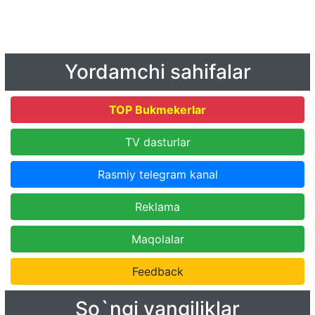
Yordamchi sahifalar
TOP Bukmekerlar
TV dasturlar
Rasmiy telegram kanal
Reklama
Maqolalar
Feedback
So`ngi yangiliklar