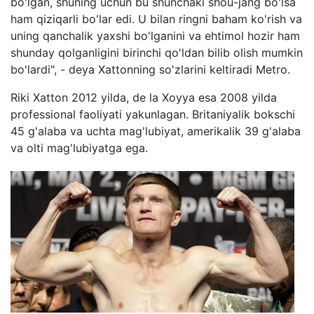
bo'lgan, shuning uchun bu shunchaki shou-jang bo'lsa
ham qiziqarli bo'lar edi. U bilan ringni baham ko'rish va
uning qanchalik yaxshi bo'lganini va ehtimol hozir ham
shunday qolganligini birinchi qo'ldan bilib olish mumkin
bo'lardi", - deya Xattonning so'zlarini keltiradi Metro.
Riki Xatton 2012 yilda, de la Xoyya esa 2008 yilda
professional faoliyati yakunlagan. Britaniyalik bokschi
45 g'alaba va uchta mag'lubiyat, amerikalik 39 g'alaba
va olti mag'lubiyatga ega.