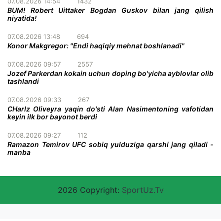
07.08.2026 14:54
1432
BUM! Robert Uittaker Bogdan Guskov bilan jang qilish
niyatida!
07.08.2026 13:48
694
Konor Makgregor: "Endi haqiqiy mehnat boshlanadi"
07.08.2026 09:57
2557
Jozef Parkerdan kokain uchun doping bo'yicha ayblovlar olib
tashlandi
07.08.2026 09:33
267
CHarlz Oliveyra yaqin do'sti Alan Nasimentoning vafotidan
keyin ilk bor bayonot berdi
07.08.2026 09:27
112
Ramazon Temirov UFC sobiq yulduziga qarshi jang qiladi -
manba
2026 Copyright:
SportUz.Tv