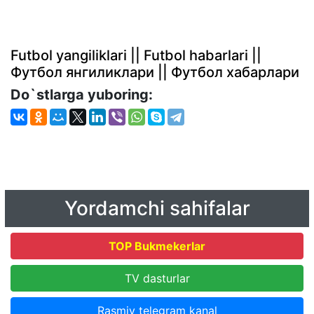
Futbol yangiliklari || Futbol habarlari ||
Футбол янгиликлари || Футбол хабарлари
Do`stlarga yuboring:
Yordamchi sahifalar
TOP Bukmekerlar
TV dasturlar
Rasmiy telegram kanal