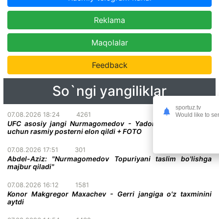
Reklama
Maqolalar
Feedback
So`ngi yangiliklar
sportuz.tv
07.08.2026 18:24
4261
Would like to se
UFC asosiy jangi Nurmagomedov - Yadong bo'lgan turnir
uchun rasmiy posterni elon qildi + FOTO
07.08.2026 17:51
301
Abdel-Aziz: "Nurmagomedov Topuriyani taslim bo'lishga
majbur qiladi"
07.08.2026 16:12
1581
Konor Makgregor Maxachev - Gerri jangiga o'z taxminini
aytdi