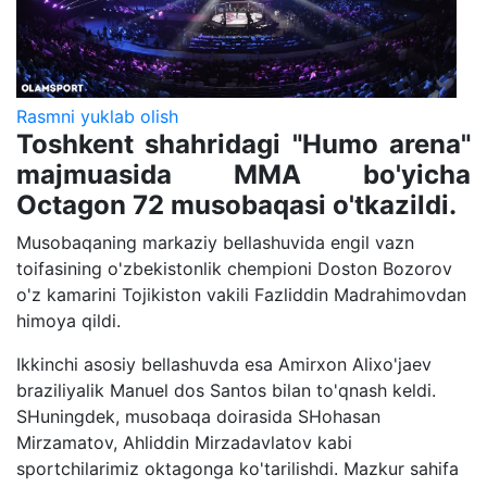
Rasmni yuklab olish
Toshkent shahridagi "Humo arena"
majmuasida MMA bo'yicha
Octagon 72 musobaqasi o'tkazildi.
Musobaqaning markaziy bellashuvida engil vazn
toifasining o'zbekistonlik chempioni Doston Bozorov
o'z kamarini Tojikiston vakili Fazliddin Madrahimovdan
himoya qildi.
Ikkinchi asosiy bellashuvda esa Amirxon Alixo'jaev
braziliyalik Manuel dos Santos bilan to'qnash keldi.
SHuningdek, musobaqa doirasida SHohasan
Mirzamatov, Ahliddin Mirzadavlatov kabi
sportchilarimiz oktagonga ko'tarilishdi. Mazkur sahifa