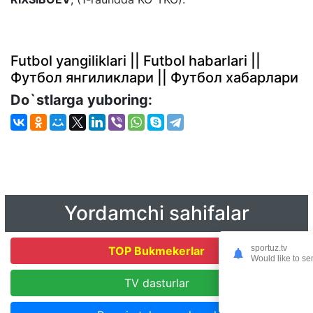
Futbol yangiliklari || Futbol habarlari ||
Футбол янгиликлари || Футбол хабарлари
Do`stlarga yuboring:
Yordamchi sahifalar
sportuz.tv
TOP Bukmekerlar
Would like to se
TV dasturlar