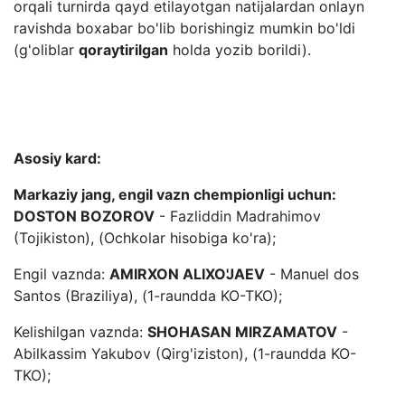
orqali turnirda qayd etilayotgan natijalardan onlayn
ravishda boxabar bo'lib borishingiz mumkin bo'ldi
(g'oliblar
qoraytirilgan
holda yozib borildi).
Asosiy kard:
Markaziy jang, engil vazn chempionligi uchun:
DOSTON BOZOROV
- Fazliddin Madrahimov
(Tojikiston), (Ochkolar hisobiga ko'ra);
Engil vaznda:
AMIRXON ALIXO'JAEV
- Manuel dos
Santos (Braziliya), (1-raundda KO-TKO);
Kelishilgan vaznda:
SHOHASAN MIRZAMATOV
-
Abilkassim Yakubov (Qirg'iziston), (1-raundda KO-
TKO);