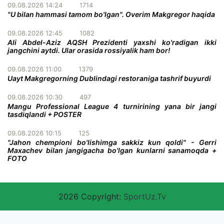
09.08.2026 14:24
1714
"U bilan hammasi tamom bo'lgan". Overim Makgregor haqida
09.08.2026 12:45
1082
Ali Abdel-Aziz AQSH Prezidenti yaxshi ko'radigan ikki
jangchini aytdi. Ular orasida rossiyalik ham bor!
09.08.2026 11:00
1379
Uayt Makgregorning Dublindagi restoraniga tashrif buyurdi
09.08.2026 10:30
497
Mangu Professional League 4 turnirining yana bir jangi
tasdiqlandi + POSTER
09.08.2026 10:15
125
"Jahon chempioni bo'lishimga sakkiz kun qoldi" - Gerri
Maxachev bilan jangigacha bo'lgan kunlarni sanamoqda +
FOTO
2026 Copyright:
SportUz.Tv