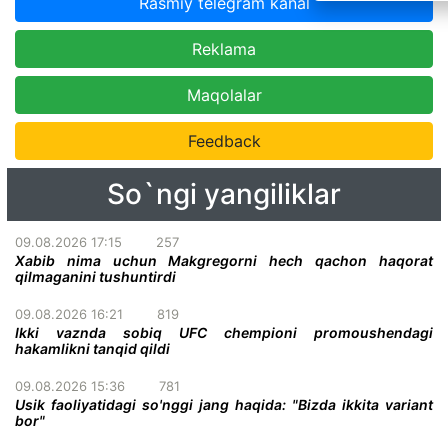
Rasmiy telegram kanal
Reklama
Maqolalar
Feedback
So`ngi yangiliklar
09.08.2026 17:15
257
Xabib nima uchun Makgregorni hech qachon haqorat
qilmaganini tushuntirdi
09.08.2026 16:21
819
Ikki vaznda sobiq UFC chempioni promoushendagi
hakamlikni tanqid qildi
09.08.2026 15:36
781
Usik faoliyatidagi so'nggi jang haqida: "Bizda ikkita variant
bor"