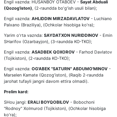
Engil vaznda: HUSANBOY OTABOEV -
Sayat Abduali
(Qozog'iston)
, (2-raundda bo'g'ish usuli bilan);
Engil vaznda:
AHLIDDIN MIRZADAVLATOV
- Luchiano
Palxano (Braziliya), (Ochkolar hisobiga ko'ra);
Yarim o'rta vaznda:
SAYDATXON NURIDDINOV
- Emin
SHarifov (Ozarbayjon), (3-raundda KO-TKO);
Engil vaznda:
ASADBEK QOXOROV
- Farhod Davlatov
(Tojikiston), (2-raundda KO-TKO);
Engil vaznda:
OG'ABEK "SATURN" ABDUMO'MINOV
-
Marselen Kamate (Qozog'iston), (Raqib 2-raundda
jarohat tufayli jangni davom ettira olmadi).
Prelim kard:
SHou jangi:
ERALI BOYQOBILOV
- Bobochoni
"Rodnoy" Xolmurod (Tojikiston), (Ochkolar hisobiga
ko'ra);