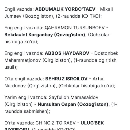
Engil vaznda:
ABDUMALIK YORBO'TAEV
- Mixail
Jumaev (Qozog'iston), (2-raundda KO-TKO);
Eng engil vaznda: QAHRAMON TURSUNBOEV -
Bekdaulet Korganbay (Qozog'iston)
, (Ochkolar
hisobiga ko'ra);
Eng engil vaznda:
ABBOS HAYDAROV
- Dostonbek
Mahammatjonov (Qirg'iziston), (1-raundda og'ritish
usuli);
O'ta engil vaznda:
BEHRUZ ISROILOV
- Artur
Nurdunov (Qirg'iziston), (Ochkolar hisobiga ko'ra);
Yarim engil vaznda: Sayfulloh Mamasaidov
(Qirg'iziston) -
Nursultan Ospan (Qozog'iston)
, (1-
raundda sabmishen);
O'rta vaznda: CHINGIZ TO'RAEV -
ULUG'BEK
RIXSIBOEV
, (1-raundda KO-TKO).