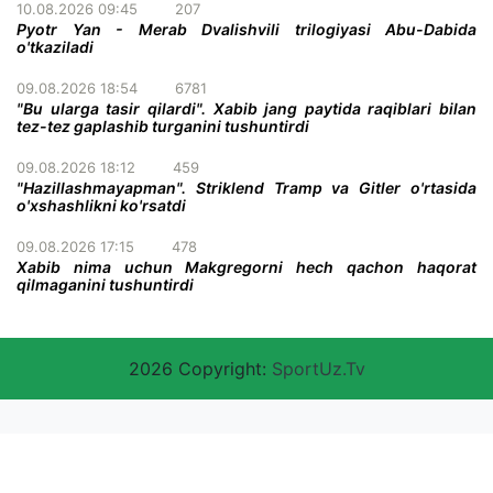
10.08.2026 09:45
207
Pyotr Yan - Merab Dvalishvili trilogiyasi Abu-Dabida
o'tkaziladi
09.08.2026 18:54
6781
"Bu ularga tasir qilardi". Xabib jang paytida raqiblari bilan
tez-tez gaplashib turganini tushuntirdi
09.08.2026 18:12
459
"Hazillashmayapman". Striklend Tramp va Gitler o'rtasida
o'xshashlikni ko'rsatdi
09.08.2026 17:15
478
Xabib nima uchun Makgregorni hech qachon haqorat
qilmaganini tushuntirdi
2026 Copyright:
SportUz.Tv