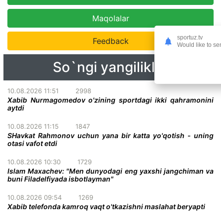
Maqolalar
sportuz.tv
Feedback
Would like to se
So`ngi yangiliklar
10.08.2026 11:51
2998
Xabib Nurmagomedov o'zining sportdagi ikki qahramonini
aytdi
10.08.2026 11:15
1847
SHavkat Rahmonov uchun yana bir katta yo'qotish - uning
otasi vafot etdi
10.08.2026 10:30
1729
Islam Maxachev: "Men dunyodagi eng yaxshi jangchiman va
buni Filadelfiyada isbotlayman"
10.08.2026 09:54
1269
Xabib telefonda kamroq vaqt o'tkazishni maslahat beryapti