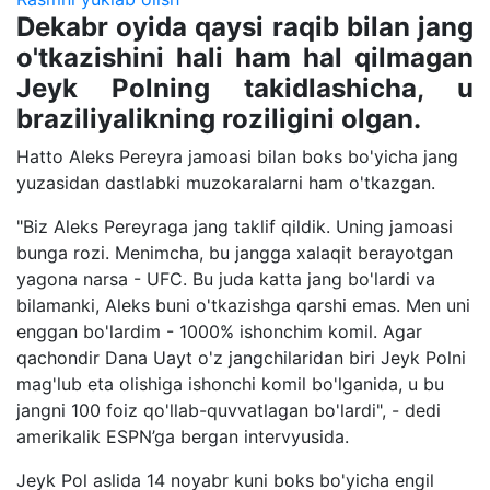
Dekabr oyida qaysi raqib bilan jang
o'tkazishini hali ham hal qilmagan
Jeyk Polning takidlashicha, u
braziliyalikning roziligini olgan.
Hatto Aleks Pereyra jamoasi bilan boks bo'yicha jang
yuzasidan dastlabki muzokaralarni ham o'tkazgan.
"Biz Aleks Pereyraga jang taklif qildik. Uning jamoasi
bunga rozi. Menimcha, bu jangga xalaqit berayotgan
yagona narsa - UFC. Bu juda katta jang bo'lardi va
bilamanki, Aleks buni o'tkazishga qarshi emas. Men uni
enggan bo'lardim - 1000% ishonchim komil. Agar
qachondir Dana Uayt o'z jangchilaridan biri Jeyk Polni
mag'lub eta olishiga ishonchi komil bo'lganida, u bu
jangni 100 foiz qo'llab-quvvatlagan bo'lardi", - dedi
amerikalik ESPN’ga bergan intervyusida.
Jeyk Pol aslida 14 noyabr kuni boks bo'yicha engil