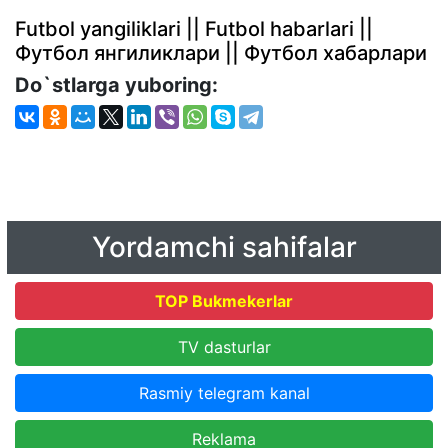
Futbol yangiliklari || Futbol habarlari ||
Футбол янгиликлари || Футбол хабарлари
Do`stlarga yuboring:
Yordamchi sahifalar
TOP Bukmekerlar
TV dasturlar
Rasmiy telegram kanal
Reklama