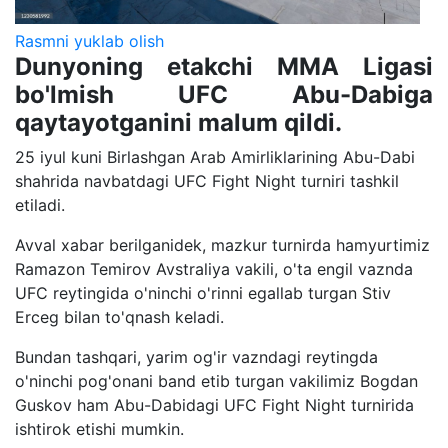
Rasmni yuklab olish
Dunyoning etakchi MMA Ligasi
bo'lmish UFC Abu-Dabiga
qaytayotganini malum qildi.
25 iyul kuni Birlashgan Arab Amirliklarining Abu-Dabi
shahrida navbatdagi UFC Fight Night turniri tashkil
etiladi.
Avval xabar berilganidek, mazkur turnirda hamyurtimiz
Ramazon Temirov Avstraliya vakili, o'ta engil vaznda
UFC reytingida o'ninchi o'rinni egallab turgan Stiv
Erceg bilan to'qnash keladi.
Bundan tashqari, yarim og'ir vazndagi reytingda
o'ninchi pog'onani band etib turgan vakilimiz Bogdan
Guskov ham Abu-Dabidagi UFC Fight Night turnirida
ishtirok etishi mumkin.