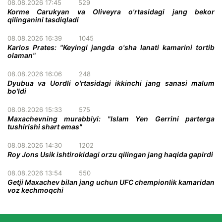
08.08.2026 17:45
529
Korme Carukyan va Oliveyra o'rtasidagi jang bekor
qilinganini tasdiqladi
08.08.2026 16:39
1045
Karlos Prates: "Keyingi jangda o'sha lanati kamarini tortib
olaman"
08.08.2026 16:06
248
Dyubua va Uordli o'rtasidagi ikkinchi jang sanasi malum
bo'ldi
08.08.2026 15:33
575
Maxachevning murabbiyi: "Islam Yen Gerrini parterga
tushirishi shart emas"
08.08.2026 14:30
1202
Roy Jons Usik ishtirokidagi orzu qilingan jang haqida gapirdi
08.08.2026 13:54
550
Getji Maxachev bilan jang uchun UFC chempionlik kamaridan
voz kechmoqchi