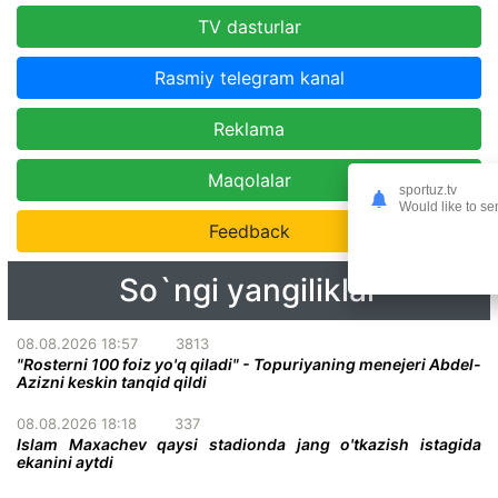
TV dasturlar
Rasmiy telegram kanal
Reklama
Maqolalar
sportuz.tv
Would like to se
Feedback
So`ngi yangiliklar
08.08.2026 18:57
3813
"Rosterni 100 foiz yo'q qiladi" - Topuriyaning menejeri Abdel-
Azizni keskin tanqid qildi
08.08.2026 18:18
337
Islam Maxachev qaysi stadionda jang o'tkazish istagida
ekanini aytdi