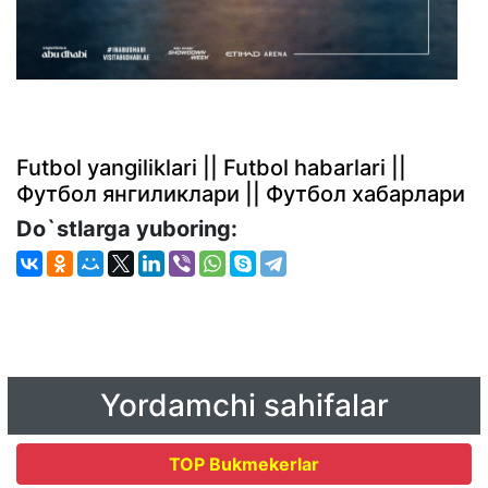
Futbol yangiliklari || Futbol habarlari ||
Футбол янгиликлари || Футбол хабарлари
Do`stlarga yuboring:
Yordamchi sahifalar
TOP Bukmekerlar