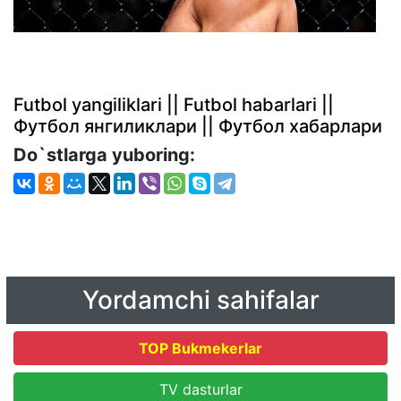
Futbol yangiliklari || Futbol habarlari ||
Футбол янгиликлари || Футбол хабарлари
Do`stlarga yuboring:
Yordamchi sahifalar
TOP Bukmekerlar
TV dasturlar