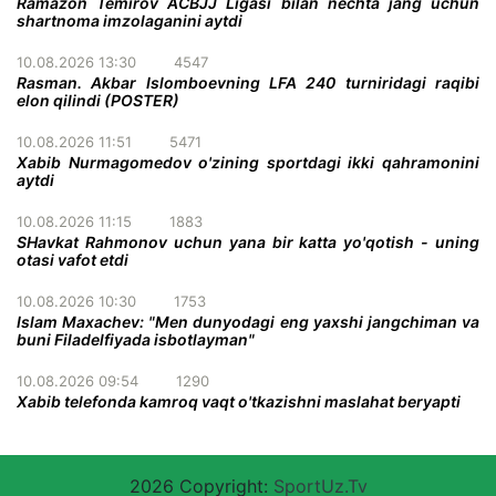
Ramazon Temirov ACBJJ Ligasi bilan nechta jang uchun
shartnoma imzolaganini aytdi
10.08.2026 13:30
4547
Rasman. Akbar Islomboevning LFA 240 turniridagi raqibi
elon qilindi (POSTER)
10.08.2026 11:51
5471
Xabib Nurmagomedov o'zining sportdagi ikki qahramonini
aytdi
10.08.2026 11:15
1883
SHavkat Rahmonov uchun yana bir katta yo'qotish - uning
otasi vafot etdi
10.08.2026 10:30
1753
Islam Maxachev: "Men dunyodagi eng yaxshi jangchiman va
buni Filadelfiyada isbotlayman"
10.08.2026 09:54
1290
Xabib telefonda kamroq vaqt o'tkazishni maslahat beryapti
2026 Copyright:
SportUz.Tv