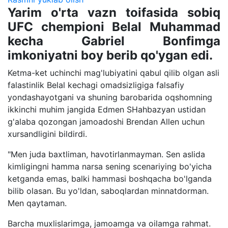
Yarim o'rta vazn toifasida sobiq
UFC chempioni Belal Muhammad
kecha Gabriel Bonfimga
imkoniyatni boy berib qo'ygan edi.
Ketma-ket uchinchi mag'lubiyatini qabul qilib olgan asli
falastinlik Belal kechagi omadsizligiga falsafiy
yondashayotgani va shuning barobarida oqshomning
ikkinchi muhim jangida Edmen SHahbazyan ustidan
g'alaba qozongan jamoadoshi Brendan Allen uchun
xursandligini bildirdi.
"Men juda baxtliman, havotirlanmayman. Sen aslida
kimligingni hamma narsa sening scenariying bo'yicha
ketganda emas, balki hammasi boshqacha bo'lganda
bilib olasan. Bu yo'ldan, saboqlardan minnatdorman.
Men qaytaman.
Barcha muxlislarimga, jamoamga va oilamga rahmat.