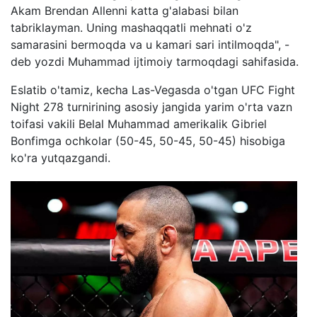
Akam Brendan Allenni katta g'alabasi bilan
tabriklayman. Uning mashaqqatli mehnati o'z
samarasini bermoqda va u kamari sari intilmoqda", -
deb yozdi Muhammad ijtimoiy tarmoqdagi sahifasida.
Eslatib o'tamiz, kecha Las-Vegasda o'tgan UFC Fight
Night 278 turnirining asosiy jangida yarim o'rta vazn
toifasi vakili Belal Muhammad amerikalik Gibriel
Bonfimga ochkolar (50-45, 50-45, 50-45) hisobiga
ko'ra yutqazgandi.