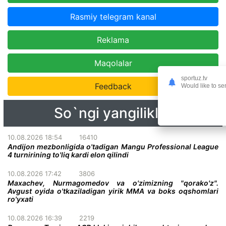
Rasmiy telegram kanal
Reklama
Maqolalar
sportuz.tv
Feedback
Would like to se
So`ngi yangiliklar
10.08.2026 18:54
16410
Andijon mezbonligida o'tadigan Mangu Professional League
4 turnirining to'liq kardi elon qilindi
10.08.2026 17:42
3806
Maxachev, Nurmagomedov va o'zimizning "qorako'z".
Avgust oyida o'tkaziladigan yirik MMA va boks oqshomlari
ro'yxati
10.08.2026 16:39
2219