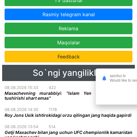
TV dasturlar
Rasmiy telegram kanal
Reklama
Maqolalar
Feedback
So`ngi yangiliklar
sportuz.tv
Would like to se
08.08.2026 15:33
422
Maxachevning murabbiyi: "Islam Yen Gerrini parterga
tushirishi shart emas"
08.08.2026 14:30
1178
Roy Jons Usik ishtirokidagi orzu qilingan jang haqida gapirdi
08.08.2026 13:54
514
Getji Maxachev bilan jang uchun UFC chempionlik kamaridan