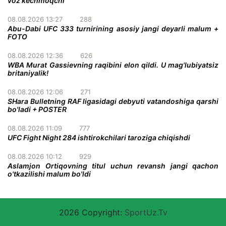
voz kechmoqchi
08.08.2026 13:27
288
Abu-Dabi UFC 333 turnirining asosiy jangi deyarli malum +
FOTO
08.08.2026 12:36
626
WBA Murat Gassievning raqibini elon qildi. U mag'lubiyatsiz
britaniyalik!
08.08.2026 12:06
271
SHara Bulletning RAF ligasidagi debyuti vatandoshiga qarshi
bo'ladi + POSTER
08.08.2026 11:09
777
UFC Fight Night 284 ishtirokchilari taroziga chiqishdi
08.08.2026 10:12
929
Aslamjon Ortiqovning titul uchun revansh jangi qachon
o'tkazilishi malum bo'ldi
2026 Copyright:
SportUz.Tv