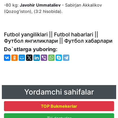
-80 kg:
Javohir Ummataliev
- Sabirjan Akkalikov
(Qozog'iston), (3:2 hisobida).
Futbol yangiliklari || Futbol habarlari ||
Футбол янгиликлари || Футбол хабарлари
Do`stlarga yuboring:
Yordamchi sahifalar
TOP Bukmekerlar