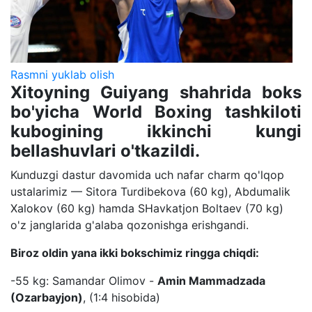
Rasmni yuklab olish
Xitoyning Guiyang shahrida boks
bo'yicha World Boxing tashkiloti
kubogining ikkinchi kungi
bellashuvlari o'tkazildi.
Kunduzgi dastur davomida uch nafar charm qo'lqop
ustalarimiz — Sitora Turdibekova (60 kg), Abdumalik
Xalokov (60 kg) hamda SHavkatjon Boltaev (70 kg)
o'z janglarida g'alaba qozonishga erishgandi.
Biroz oldin yana ikki bokschimiz ringga chiqdi:
-55 kg: Samandar Olimov -
Amin Mammadzada
(Ozarbayjon)
, (1:4 hisobida)