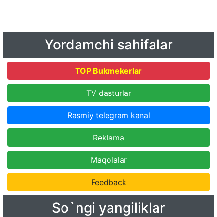
Yordamchi sahifalar
TOP Bukmekerlar
TV dasturlar
Rasmiy telegram kanal
Reklama
Maqolalar
Feedback
So`ngi yangiliklar