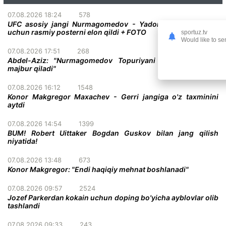
07.08.2026 18:24
578
UFC asosiy jangi Nurmagomedov - Yadong bo'lgan turnir
uchun rasmiy posterni elon qildi + FOTO
sportuz.tv
Would like to se
07.08.2026 17:51
268
Abdel-Aziz: "Nurmagomedov Topuriyani taslim bo'lishga
majbur qiladi"
07.08.2026 16:12
1548
Konor Makgregor Maxachev - Gerri jangiga o'z taxminini
aytdi
07.08.2026 14:54
1399
BUM! Robert Uittaker Bogdan Guskov bilan jang qilish
niyatida!
07.08.2026 13:48
673
Konor Makgregor: "Endi haqiqiy mehnat boshlanadi"
07.08.2026 09:57
2524
Jozef Parkerdan kokain uchun doping bo'yicha ayblovlar olib
tashlandi
07.08.2026 09:33
243