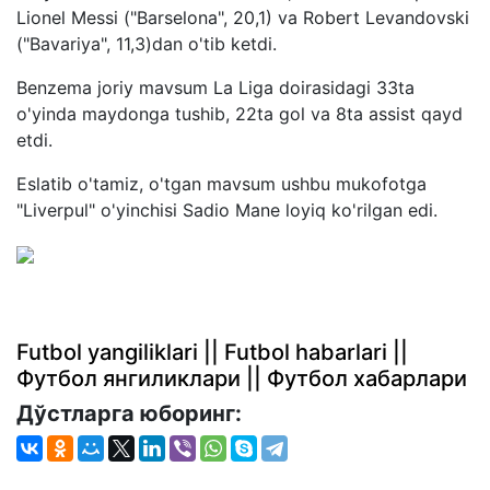
Lionel Messi ("Barselona", 20,1) va Robert Levandovski
("Bavariya", 11,3)dan o'tib ketdi.
Benzema joriy mavsum La Liga doirasidagi 33ta
o'yinda maydonga tushib, 22ta gol va 8ta assist qayd
etdi.
Eslatib o'tamiz, o'tgan mavsum ushbu mukofotga
"Liverpul" o'yinchisi Sadio Mane loyiq ko'rilgan edi.
Futbol yangiliklari || Futbol habarlari ||
Футбол янгиликлари || Футбол хабарлари
Дўстларга юборинг: