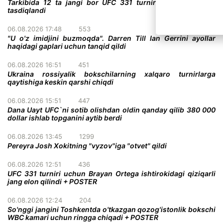
Tarkibida 12 ta jangi bor UFC 331 turnirining to'liq kardi
tasdiqlandi
06.08.2026 17:48
553
"U o'z imidjini buzmoqda". Darren Till Ian Gerrini ayollar
haqidagi gaplari uchun tanqid qildi
06.08.2026 16:51
451
Ukraina rossiyalik bokschilarning xalqaro turnirlarga
qaytishiga keskin qarshi chiqdi
06.08.2026 15:51
447
Dana Uayt UFC`ni sotib olishdan oldin qanday qilib 380 000
dollar ishlab topganini aytib berdi
06.08.2026 13:45
1299
Pereyra Josh Xokitning "vyzov"iga "otvet" qildi
06.08.2026 12:51
436
UFC 331 turniri uchun Brayan Ortega ishtirokidagi qiziqarli
jang elon qilindi + POSTER
06.08.2026 12:24
204
So'nggi jangini Toshkentda o'tkazgan qozog'istonlik bokschi
WBC kamari uchun ringga chiqadi + POSTER