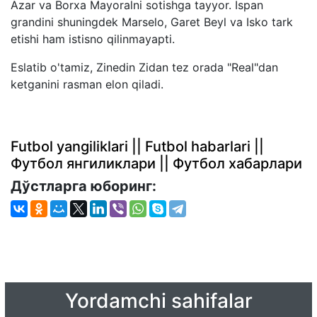
Azar va Borxa Mayoralni sotishga tayyor. Ispan
grandini shuningdek Marselo, Garet Beyl va Isko tark
etishi ham istisno qilinmayapti.
Eslatib o'tamiz, Zinedin Zidan tez orada "Real"dan
ketganini rasman elon qiladi.
Futbol yangiliklari || Futbol habarlari ||
Футбол янгиликлари || Футбол хабарлари
Дўстларга юборинг:
Yordamchi sahifalar