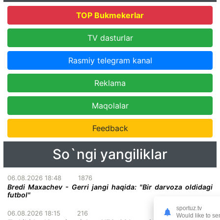
TOP Bukmekerlar
TV dasturlar
Rasmiy telegram kanal
Reklama
Maqolalar
Feedback
So`ngi yangiliklar
06.08.2026 18:48
1876
Bredi Maxachev - Gerri jangi haqida: "Bir darvoza oldidagi
futbol"
sportuz.tv
06.08.2026 18:15
216
Would like to se