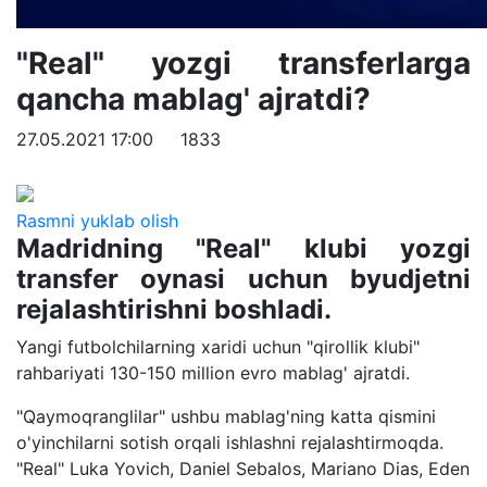
"Real" yozgi transferlarga
qancha mablag' ajratdi?
27.05.2021 17:00
1833
Rasmni yuklab olish
Madridning "Real" klubi yozgi
transfer oynasi uchun byudjetni
rejalashtirishni boshladi.
Yangi futbolchilarning xaridi uchun "qirollik klubi"
rahbariyati 130-150 million evro mablag' ajratdi.
"Qaymoqranglilar" ushbu mablag'ning katta qismini
o'yinchilarni sotish orqali ishlashni rejalashtirmoqda.
"Real" Luka Yovich, Daniel Sebalos, Mariano Dias, Eden