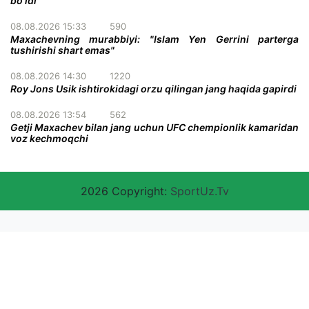
bo'ldi
08.08.2026 15:33
590
Maxachevning murabbiyi: "Islam Yen Gerrini parterga
tushirishi shart emas"
08.08.2026 14:30
1220
Roy Jons Usik ishtirokidagi orzu qilingan jang haqida gapirdi
08.08.2026 13:54
562
Getji Maxachev bilan jang uchun UFC chempionlik kamaridan
voz kechmoqchi
2026 Copyright:
SportUz.Tv