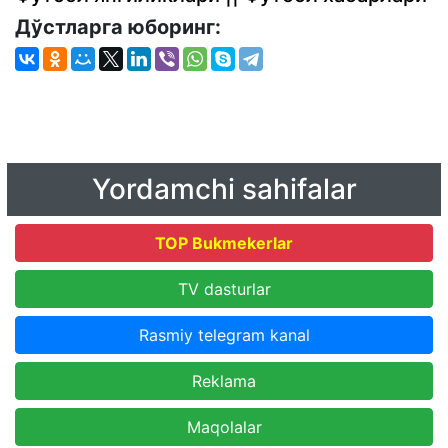
Дўстларга юборинг:
Yordamchi sahifalar
TOP Bukmekerlar
TV dasturlar
Rasmiy telegram kanal
Reklama
Maqolalar