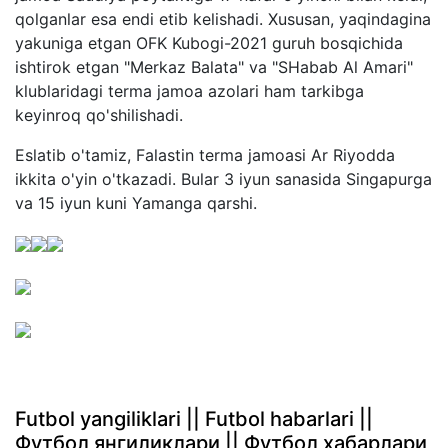
qolganlar esa endi etib kelishadi. Xususan, yaqindagina
yakuniga etgan OFK Kubogi-2021 guruh bosqichida
ishtirok etgan "Merkaz Balata" va "SHabab Al Amari"
klublaridagi terma jamoa azolari ham tarkibga
keyinroq qo'shilishadi.
Eslatib o'tamiz, Falastin terma jamoasi Ar Riyodda
ikkita o'yin o'tkazadi. Bular 3 iyun sanasida Singapurga
va 15 iyun kuni Yamanga qarshi.
Futbol yangiliklari || Futbol habarlari ||
Футбол янгиликлари || Футбол хабарлари