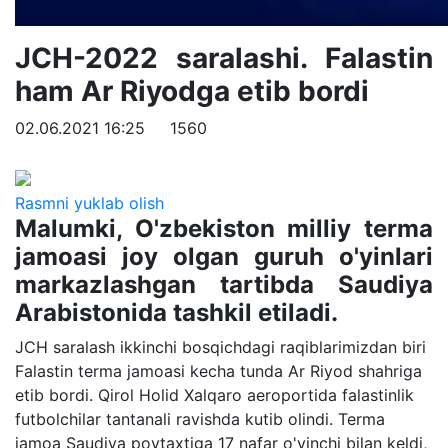
JCH-2022 saralashi. Falastin
ham Ar Riyodga etib bordi
02.06.2021 16:25
1560
Rasmni yuklab olish
Malumki, O'zbekiston milliy terma
jamoasi joy olgan guruh o'yinlari
markazlashgan tartibda Saudiya
Arabistonida tashkil etiladi.
JCH saralash ikkinchi bosqichdagi raqiblarimizdan biri
Falastin terma jamoasi kecha tunda Ar Riyod shahriga
etib bordi. Qirol Holid Xalqaro aeroportida falastinlik
futbolchilar tantanali ravishda kutib olindi. Terma
jamoa Saudiya poytaxtiga 17 nafar o'yinchi bilan keldi,