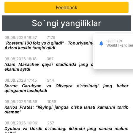
Feedback
So`ngi yangiliklar
08.08.2026 18:57
7179
sportuz.tv
"Rosterni 100 foiz yo'q qiladi" - Topuriyaning menejeri Abdel-
Would like to se
Azizni keskin tanqid qildi
08.08.2026 18:18
367
Islam Maxachev qaysi stadionda jang o'tkazish istagida
ekanini aytdi
08.08.2026 17:45
544
Korme Carukyan va Oliveyra o'rtasidagi jang bekor
qilinganini tasdiqladi
08.08.2026 16:39
1069
Karlos Prates: "Keyingi jangda o'sha lanati kamarini tortib
olaman"
08.08.2026 16:06
257
Dyubua va Uordli o'rtasidagi ikkinchi jang sanasi malum