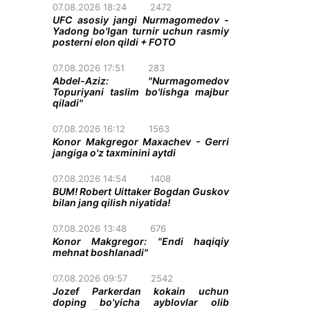
07.08.2026 18:24
2472
UFC asosiy jangi Nurmagomedov -
Yadong bo'lgan turnir uchun rasmiy
posterni elon qildi + FOTO
07.08.2026 17:51
283
Abdel-Aziz: "Nurmagomedov
Topuriyani taslim bo'lishga majbur
qiladi"
07.08.2026 16:12
1563
Konor Makgregor Maxachev - Gerri
jangiga o'z taxminini aytdi
07.08.2026 14:54
1408
BUM! Robert Uittaker Bogdan Guskov
bilan jang qilish niyatida!
07.08.2026 13:48
676
Konor Makgregor: "Endi haqiqiy
mehnat boshlanadi"
07.08.2026 09:57
2542
Jozef Parkerdan kokain uchun
doping bo'yicha ayblovlar olib