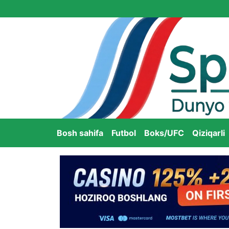
Bosh sahifa
Futbol
Boks/UFC
Qiziqarli