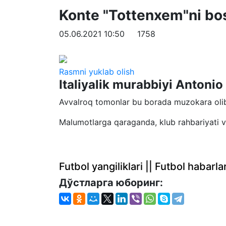
Konte "Tottenxem"ni bo
05.06.2021 10:50
1758
Rasmni yuklab olish
Italiyalik murabbiyi Antoni
Avvalroq tomonlar bu borada muzokara olib 
Malumotlarga qaraganda, klub rahbariyati v
Futbol yangiliklari || Futbol haba
Дўстларга юборинг: