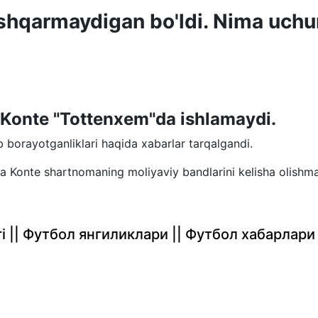
shqarmaydigan bo'ldi. Nima uch
o Konte "Tottenxem"da ishlamaydi.
borayotganliklari haqida xabarlar tarqalgandi.
a Konte shartnomaning moliyaviy bandlarini kelisha olishm
rlari || Футбол янгиликлари || Футбол хабарлари