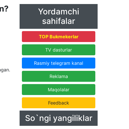
un?
Yordamchi
sahifalar
TOP Bukmekerlar
TV dasturlar
Rasmiy telegram kanal
agan.
Reklama
Maqolalar
Feedback
So`ngi yangiliklar