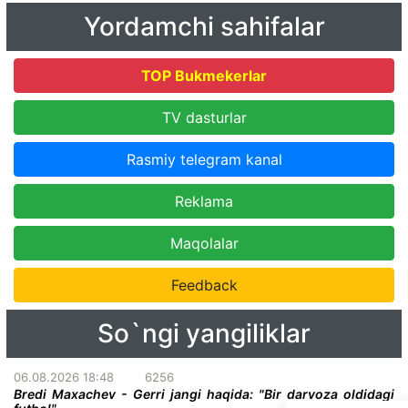
Yordamchi sahifalar
TOP Bukmekerlar
TV dasturlar
Rasmiy telegram kanal
Reklama
Maqolalar
Feedback
So`ngi yangiliklar
06.08.2026 18:48
6256
Bredi Maxachev - Gerri jangi haqida: "Bir darvoza oldidagi