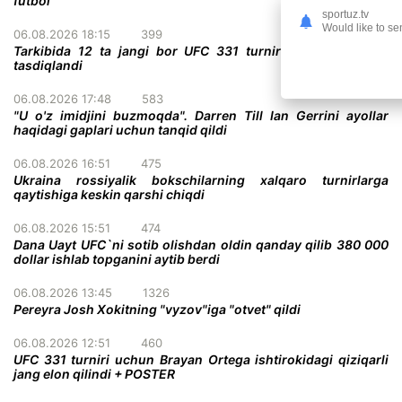
futbol"
sportuz.tv
Would like to se
06.08.2026 18:15
399
Tarkibida 12 ta jangi bor UFC 331 turnirining to'liq kardi
tasdiqlandi
06.08.2026 17:48
583
"U o'z imidjini buzmoqda". Darren Till Ian Gerrini ayollar
haqidagi gaplari uchun tanqid qildi
06.08.2026 16:51
475
Ukraina rossiyalik bokschilarning xalqaro turnirlarga
qaytishiga keskin qarshi chiqdi
06.08.2026 15:51
474
Dana Uayt UFC`ni sotib olishdan oldin qanday qilib 380 000
dollar ishlab topganini aytib berdi
06.08.2026 13:45
1326
Pereyra Josh Xokitning "vyzov"iga "otvet" qildi
06.08.2026 12:51
460
UFC 331 turniri uchun Brayan Ortega ishtirokidagi qiziqarli
jang elon qilindi + POSTER