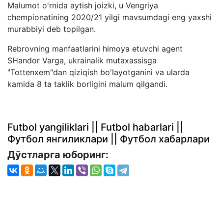
Malumot o'rnida aytish joizki, u Vengriya
chempionatining 2020/21 yilgi mavsumdagi eng yaxshi
murabbiyi deb topilgan.
Rebrovning manfaatlarini himoya etuvchi agent
SHandor Varga, ukrainalik mutaxassisga
"Tottenxem"dan qiziqish bo'layotganini va ularda
kamida 8 ta taklik borligini malum qilgandi.
Futbol yangiliklari || Futbol habarlari ||
Футбол янгиликлари || Футбол хабарлари
Дўстларга юборинг: