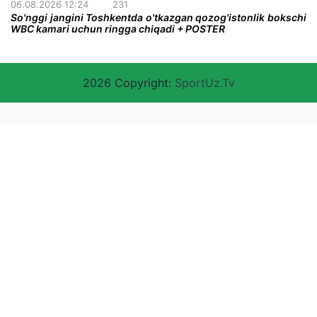
06.08.2026 12:24
231
So'nggi jangini Toshkentda o'tkazgan qozog'istonlik bokschi
WBC kamari uchun ringga chiqadi + POSTER
2026 Copyright:
SportUz.Tv