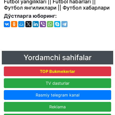
Futbol yangiliklari || Futbol habarlari ||
Футбол янгиликлари || Футбол хабарлари
Дўстларга юборинг:
Yordamchi sahifalar
TOP Bukmekerlar
TV dasturlar
Rasmiy telegram kanal
Reklama