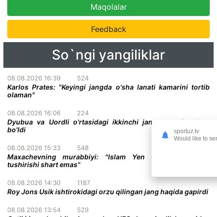
Maqolalar
Feedback
So`ngi yangiliklar
08.08.2026 16:39
524
Karlos Prates: "Keyingi jangda o'sha lanati kamarini tortib
olaman"
08.08.2026 16:06
224
Dyubua va Uordli o'rtasidagi ikkinchi jang sanasi malum
bo'ldi
sportuz.tv
Would like to se
08.08.2026 15:33
548
Maxachevning murabbiyi: "Islam Yen Gerrini parterga
tushirishi shart emas"
08.08.2026 14:30
1187
Roy Jons Usik ishtirokidagi orzu qilingan jang haqida gapirdi
08.08.2026 13:54
529