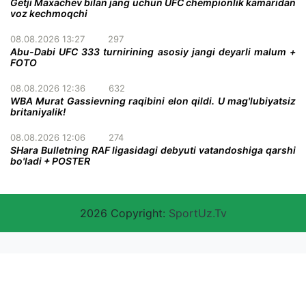
Getji Maxachev bilan jang uchun UFC chempionlik kamaridan
voz kechmoqchi
08.08.2026 13:27
297
Abu-Dabi UFC 333 turnirining asosiy jangi deyarli malum +
FOTO
08.08.2026 12:36
632
WBA Murat Gassievning raqibini elon qildi. U mag'lubiyatsiz
britaniyalik!
08.08.2026 12:06
274
SHara Bulletning RAF ligasidagi debyuti vatandoshiga qarshi
bo'ladi + POSTER
2026 Copyright:
SportUz.Tv