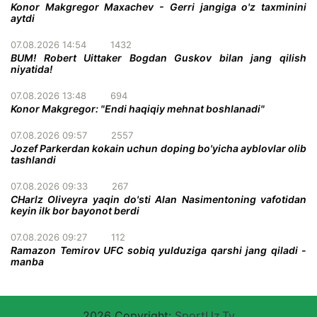
Konor Makgregor Maxachev - Gerri jangiga o'z taxminini
aytdi
07.08.2026 14:54
1432
BUM! Robert Uittaker Bogdan Guskov bilan jang qilish
niyatida!
07.08.2026 13:48
694
Konor Makgregor: "Endi haqiqiy mehnat boshlanadi"
07.08.2026 09:57
2557
Jozef Parkerdan kokain uchun doping bo'yicha ayblovlar olib
tashlandi
07.08.2026 09:33
267
CHarlz Oliveyra yaqin do'sti Alan Nasimentoning vafotidan
keyin ilk bor bayonot berdi
07.08.2026 09:27
112
Ramazon Temirov UFC sobiq yulduziga qarshi jang qiladi -
manba
2026 Copyright:
SportUz.Tv