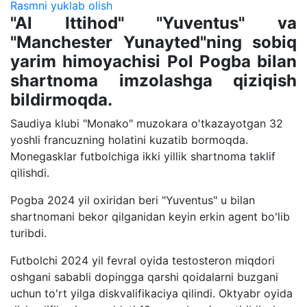
Rasmni yuklab olish
"Al Ittihod" "Yuventus" va
"Manchester Yunayted"ning sobiq
yarim himoyachisi Pol Pogba bilan
shartnoma imzolashga qiziqish
bildirmoqda.
Saudiya klubi "Monako" muzokara o'tkazayotgan 32
yoshli francuzning holatini kuzatib bormoqda.
Monegasklar futbolchiga ikki yillik shartnoma taklif
qilishdi.
Pogba 2024 yil oxiridan beri "Yuventus" u bilan
shartnomani bekor qilganidan keyin erkin agent bo'lib
turibdi.
Futbolchi 2024 yil fevral oyida testosteron miqdori
oshgani sababli dopingga qarshi qoidalarni buzgani
uchun to'rt yilga diskvalifikaciya qilindi. Oktyabr oyida