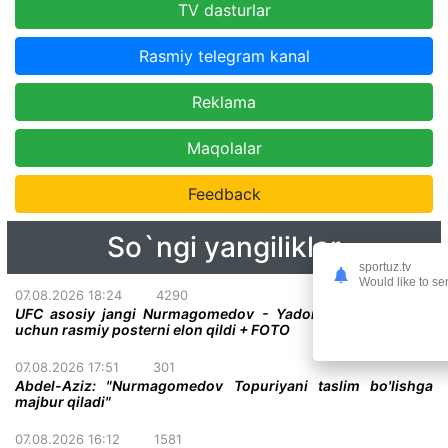
TV dasturlar
Rasmiy telegram kanal
Reklama
Maqolalar
Feedback
So`ngi yangiliklar
sportuz.tv
Would like to se
07.08.2026 18:24
4290
UFC asosiy jangi Nurmagomedov - Yadong bo'lgan turnir
uchun rasmiy posterni elon qildi + FOTO
07.08.2026 17:51
301
Abdel-Aziz: "Nurmagomedov Topuriyani taslim bo'lishga
majbur qiladi"
07.08.2026 16:12
1581