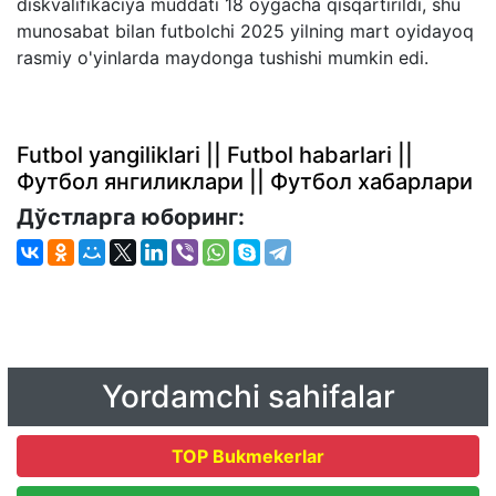
diskvalifikaciya muddati 18 oygacha qisqartirildi, shu
munosabat bilan futbolchi 2025 yilning mart oyidayoq
rasmiy o'yinlarda maydonga tushishi mumkin edi.
Futbol yangiliklari || Futbol habarlari ||
Футбол янгиликлари || Футбол хабарлари
Дўстларга юборинг:
Yordamchi sahifalar
TOP Bukmekerlar