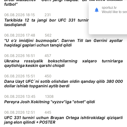
futbol"
sportuz.tv
Would like to se
06.08.2026 18:15
231
Tarkibida 12 ta jangi bor UFC 331 turnirining to'liq kardi
tasdiqlandi
06.08.2026 17:48
562
"U o'z imidjini buzmoqda". Darren Till Ian Gerrini ayollar
haqidagi gaplari uchun tanqid qildi
06.08.2026 16:51
457
Ukraina rossiyalik bokschilarning xalqaro turnirlarga
qaytishiga keskin qarshi chiqdi
06.08.2026 15:51
450
Dana Uayt UFC`ni sotib olishdan oldin qanday qilib 380 000
dollar ishlab topganini aytib berdi
06.08.2026 13:45
1308
Pereyra Josh Xokitning "vyzov"iga "otvet" qildi
06.08.2026 12:51
445
UFC 331 turniri uchun Brayan Ortega ishtirokidagi qiziqarli
jang elon qilindi + POSTER