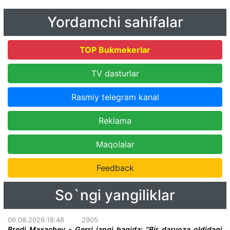
Yordamchi sahifalar
TOP Bukmekerlar
TV dasturlar
Rasmiy telegram kanal
Reklama
Maqolalar
Feedback
So`ngi yangiliklar
06.08.2026 18:48
2905
Bredi Maxachev - Gerri jangi haqida: "Bir darvoza oldidagi