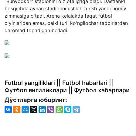
"Bunyodkor" stadionini o'z otalig'iga oladi. Dastlabki
bosqichda aynan stadionni ushlab turish yangi homiy
zimmasiga o'tadi. Arena kelajakda faqat futbol
o'yinlaridan emas, balki turli ko'ngilochar tadbirlardan
daromad topadigan bo'ladi.
Futbol yangiliklari || Futbol habarlari ||
Футбол янгиликлари || Футбол хабарлари
Дўстларга юборинг: