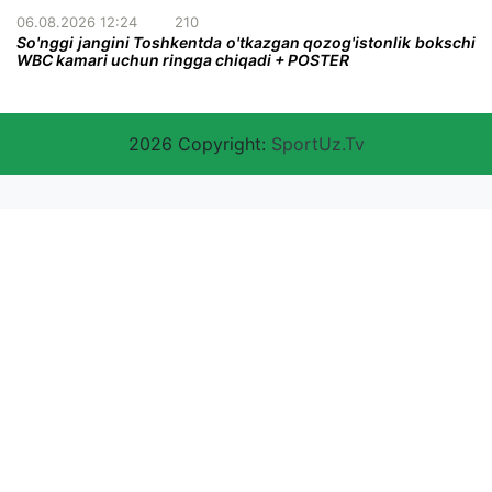
06.08.2026 12:24
210
So'nggi jangini Toshkentda o'tkazgan qozog'istonlik bokschi
WBC kamari uchun ringga chiqadi + POSTER
2026 Copyright:
SportUz.Tv