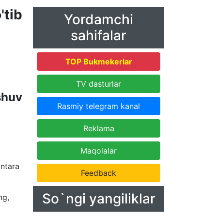
'tib
Yordamchi
sahifalar
TOP Bukmekerlar
TV dasturlar
shuv
Rasmiy telegram kanal
Reklama
Maqolalar
antara
Feedback
So`ngi yangiliklar
ng,