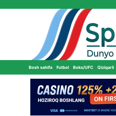
Bosh sahifa
Futbol
Boks/UFC
Qiziqarli