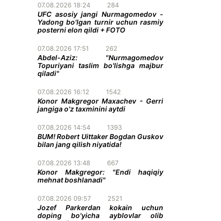
07.08.2026 18:24
284
UFC asosiy jangi Nurmagomedov -
Yadong bo'lgan turnir uchun rasmiy
posterni elon qildi + FOTO
07.08.2026 17:51
262
Abdel-Aziz: "Nurmagomedov
Topuriyani taslim bo'lishga majbur
qiladi"
07.08.2026 16:12
1542
Konor Makgregor Maxachev - Gerri
jangiga o'z taxminini aytdi
07.08.2026 14:54
1393
BUM! Robert Uittaker Bogdan Guskov
bilan jang qilish niyatida!
07.08.2026 13:48
667
Konor Makgregor: "Endi haqiqiy
mehnat boshlanadi"
07.08.2026 09:57
2521
Jozef Parkerdan kokain uchun
doping bo'yicha ayblovlar olib