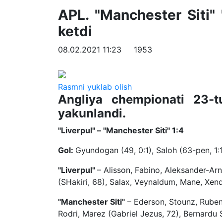
APL. "Manchester Siti" "
ketdi
08.02.2021 11:23
1953
Rasmni yuklab olish
Angliya chempionati 23-t
yakunlandi.
"Liverpul" – "Manchester Siti" 1:4
Gol:
Gyundogan (49, 0:1), Saloh (63-pen, 1:1)
"Liverpul"
– Alisson, Fabino, Aleksander-Arn
(SHakiri, 68), Salax, Veynaldum, Mane, Xend
"Manchester Siti"
– Ederson, Stounz, Ruben
Rodri, Marez (Gabriel Jezus, 72), Bernardu S