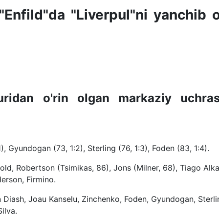
Enfild"da "Liverpul"ni yanchib o
uridan o'rin olgan markaziy uchra
, Gyundogan (73, 1:2), Sterling (76, 1:3), Foden (83, 1:4).
old, Robertson (Tsimikas, 86), Jons (Milner, 68), Tiago Alk
erson, Firmino.
 Diash, Joau Kanselu, Zinchenko, Foden, Gyundogan, Sterli
ilva.