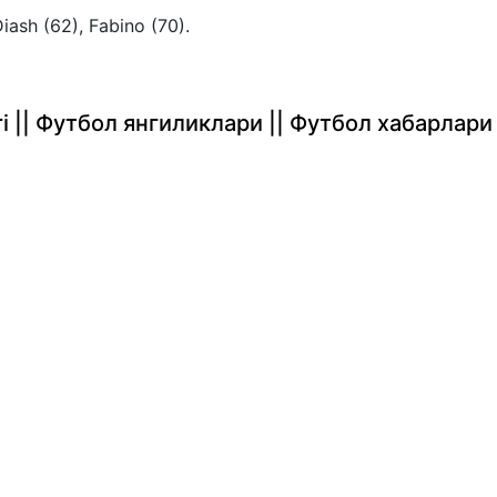
iash (62), Fabino (70).
rlari || Футбол янгиликлари || Футбол хабарлари