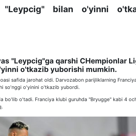
"Leypcig" bilan o'yinni o'tka
as "Leypcig"ga qarshi CHempionlar Li
'yinni o'tkazib yuborishi mumkin.
si safida jarohat oldi. Darvozabon parijliklarning Franciy
i so'nggi o'yinini o'tkazib yubordi.
da bo'lib o'tadi. Franciya klubi guruhda "Bryugge" kabi 4 o
q.