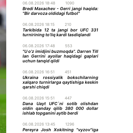
06.08.2026 18:48
1090
Bredi Maxachev - Gerri jangi haqida:
"Bir darvoza oldidagi futbol"
06.08.2026 18:15
210
Tarkibida 12 ta jangi bor UFC 331
turnirining to'liq kardi tasdiqlandi
06.08.2026 17:48
553
"U o'z imidjini buzmoqda". Darren Till
Ian Gerrini ayollar haqidagi gaplari
uchun tanqid qildi
06.08.2026 16:51
451
Ukraina rossiyalik bokschilarning
xalqaro turnirlarga qaytishiga keskin
qarshi chiqdi
06.08.2026 15:51
447
Dana Uayt UFC`ni sotib olishdan
oldin qanday qilib 380 000 dollar
ishlab topganini aytib berdi
06.08.2026 13:45
1296
Pereyra Josh Xokitning "vyzov"iga