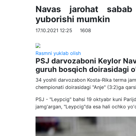
Navas jarohat sabab 
yuborishi mumkin
17.10.2021 12:25
1608
Rasmni yuklab olish
PSJ darvozaboni Keylor Nav
guruh bosqich doirasidagi o
34 yoshli darvozabon Kosta-Rika terma jamoa
chempionati doirasidagi "Anje" (3:2)ga qarsh
PSJ - "Leypcig" bahsi 19 oktyabr kuni Parij
jamg'argan, "Leypcig"da esa hali ochko yo'