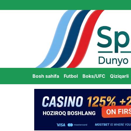
Bosh sahifa
Futbol
Boks/UFC
Qiziqarli