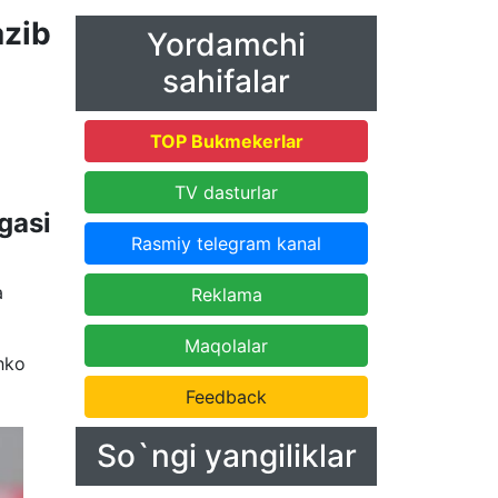
zib
Yordamchi
sahifalar
TOP Bukmekerlar
TV dasturlar
gasi
Rasmiy telegram kanal
a
Reklama
Maqolalar
chko
Feedback
So`ngi yangiliklar