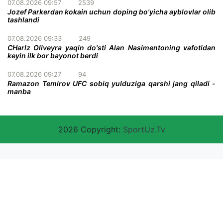
07.08.2026 09:57
2539
Jozef Parkerdan kokain uchun doping bo'yicha ayblovlar olib
tashlandi
07.08.2026 09:33
249
CHarlz Oliveyra yaqin do'sti Alan Nasimentoning vafotidan
keyin ilk bor bayonot berdi
07.08.2026 09:27
94
Ramazon Temirov UFC sobiq yulduziga qarshi jang qiladi -
manba
2026 Copyright:
SportUz.Tv