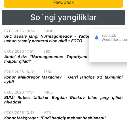
Feedback
So`ngi yangiliklar
07.08.2026 18:24
2408
sportuz.tv
UFC asosiy jangi Nurmagomedov - Yadong bo'lgan turnir
Would like to se
uchun rasmiy posterni elon qildi + FOTO
07.08.2026 17:51
280
Abdel-Aziz: "Nurmagomedov Topuriyani taslim bo'lishga
majbur qiladi"
07.08.2026 16:12
1560
Konor Makgregor Maxachev - Gerri jangiga o'z taxminini
aytdi
07.08.2026 14:54
1405
BUM! Robert Uittaker Bogdan Guskov bilan jang qilish
niyatida!
07.08.2026 13:48
673
Konor Makgregor: "Endi haqiqiy mehnat boshlanadi"