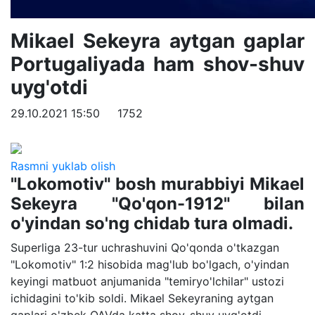
Mikael Sekeyra aytgan gaplar
Portugaliyada ham shov-shuv
uyg'otdi
29.10.2021 15:50
1752
Rasmni yuklab olish
"Lokomotiv" bosh murabbiyi Mikael
Sekeyra "Qo'qon-1912" bilan
o'yindan so'ng chidab tura olmadi.
Superliga 23-tur uchrashuvini Qo'qonda o'tkazgan
"Lokomotiv" 1:2 hisobida mag'lub bo'lgach, o'yindan
keyingi matbuot anjumanida "temiryo'lchilar" ustozi
ichidagini to'kib soldi. Mikael Sekeyraning aytgan
gaplari o'zbek OAVda katta shov-shuv uyg'otdi.