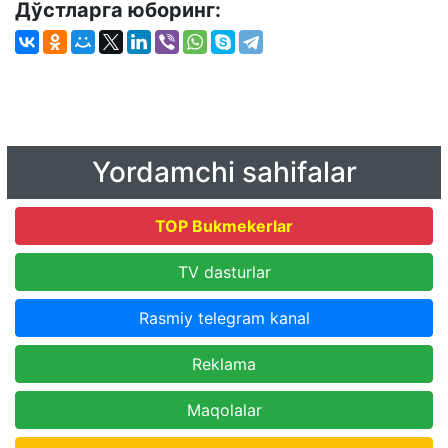
Дўстларга юборинг:
Yordamchi sahifalar
TOP Bukmekerlar
TV dasturlar
Rasmiy telegram kanal
Reklama
Maqolalar