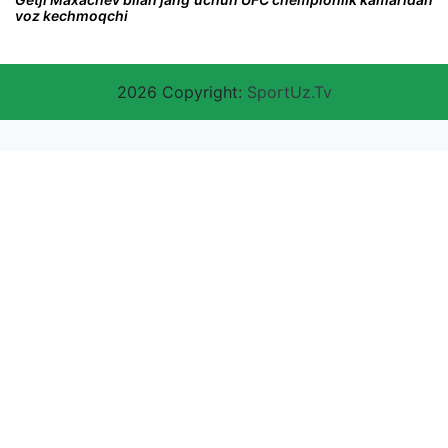
voz kechmoqchi
2026 Copyright:
SportUz.Tv