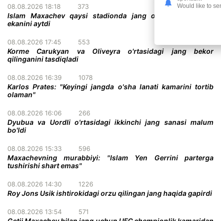
Would like to se
08.08.2026 18:18
373
Islam Maxachev qaysi stadionda jang o'tkazish istagida
ekanini aytdi
08.08.2026 17:45
553
Korme Carukyan va Oliveyra o'rtasidagi jang bekor
qilinganini tasdiqladi
08.08.2026 16:39
1078
Karlos Prates: "Keyingi jangda o'sha lanati kamarini tortib
olaman"
08.08.2026 16:06
266
Dyubua va Uordli o'rtasidagi ikkinchi jang sanasi malum
bo'ldi
08.08.2026 15:33
596
Maxachevning murabbiyi: "Islam Yen Gerrini parterga
tushirishi shart emas"
08.08.2026 14:30
1226
Roy Jons Usik ishtirokidagi orzu qilingan jang haqida gapirdi
08.08.2026 13:54
571
Getji Maxachev bilan jang uchun UFC chempionlik kamaridan