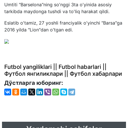
Umtiti "Barselona"ning so'nggi 3ta o'yinida asosiy
tarkibda maydonga tushdi va to'liq harakat qildi.
Eslatib o'tamiz, 27 yoshli franciyalik o'yinchi "Barsa"ga
2016 yilda "Lion"dan o'tgan edi.
Futbol yangiliklari || Futbol habarlari ||
Футбол янгиликлари || Футбол хабарлари
Дўстларга юборинг: