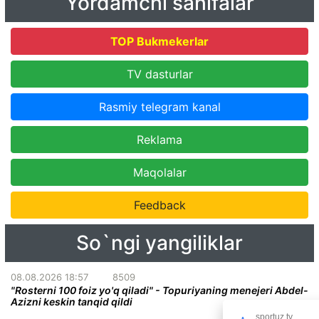
Yordamchi sahifalar
TOP Bukmekerlar
TV dasturlar
Rasmiy telegram kanal
Reklama
Maqolalar
Feedback
So`ngi yangiliklar
08.08.2026 18:57
8509
"Rosterni 100 foiz yo'q qiladi" - Topuriyaning menejeri Abdel-
Azizni keskin tanqid qildi
sportuz.tv