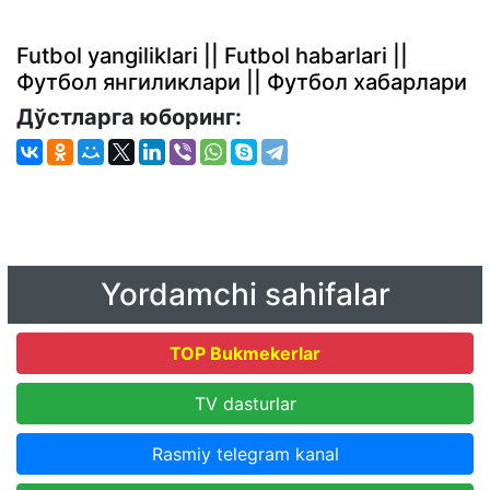
Futbol yangiliklari || Futbol habarlari ||
Футбол янгиликлари || Футбол хабарлари
Дўстларга юборинг:
Yordamchi sahifalar
TOP Bukmekerlar
TV dasturlar
Rasmiy telegram kanal